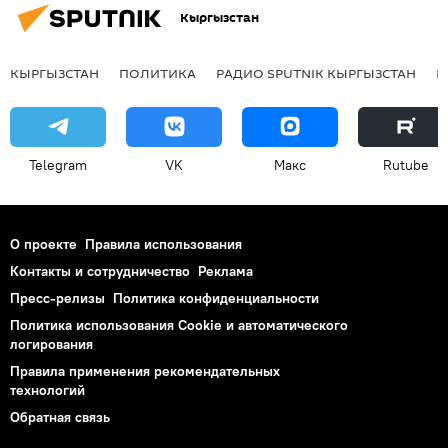
Кыргызстан
КЫРГЫЗСТАН
ПОЛИТИКА
РАДИО SPUTNIK КЫРГЫЗСТАН
Р
Telegram
VK
Макс
Rutube
О проекте
Правила использования
Контакты и сотрудничество
Реклама
Пресс-релизы
Политика конфиденциальности
Политика использования Cookie и автоматического
логирования
Правила применения рекомендательных
технологий
Обратная связь