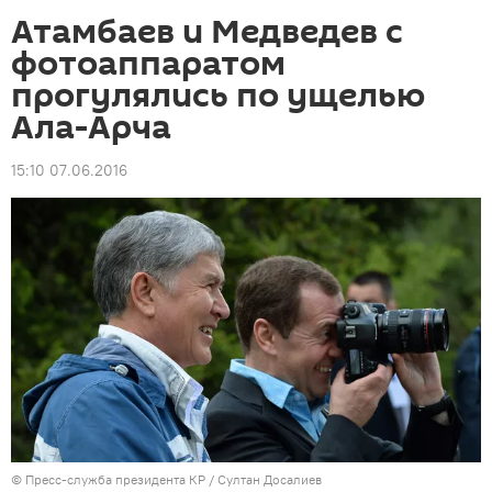
Атамбаев и Медведев с
фотоаппаратом
прогулялись по ущелью
Ала-Арча
15:10 07.06.2016
©
Пресс-служба президента КР / Султан Досалиев