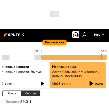
РУС
Кыргызстан
18:00
18:54
едневные новости
Меняющие мир
едневные новости. Выпуск
Аскар Салымбеков: «Человек
:00
должен постоянно
совершенствоваться»
эфир
:00
18:05
5 мин
54 мин
Вчера
Сегодня
г. Бишкек
89.3