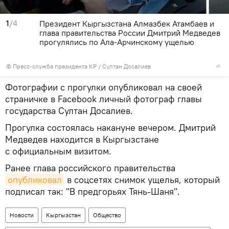
1
/4
Президент Кыргызстана Алмазбек Атамбаев и
глава правительства России Дмитрий Медведев
прогулялись по Ала-Арчинскому ущелью
©
Пресс-служба президента КР / Султан Досалиев
Фотографии с прогулки опубликовал на своей
страничке в Facebook личный фотограф главы
государства Султан Досалиев.
Прогулка состоялась накануне вечером. Дмитрий
Медведев находится в Кыргызстане
с официальным визитом.
Ранее глава российского правительства
опубликовал
в соцсетях снимок ущелья, который
подписал так: "В предгорьях Тянь-Шаня".
Новости
Кыргызстан
Общество