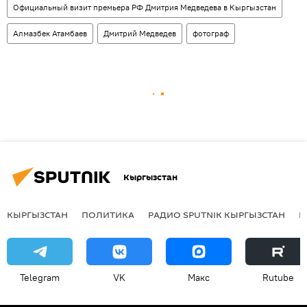
Официальный визит премьера РФ Дмитрия Медведева в Кыргызстан
Алмазбек Атамбаев
Дмитрий Медведев
фотограф
Кыргызстан
КЫРГЫЗСТАН
ПОЛИТИКА
РАДИО SPUTNIK КЫРГЫЗСТАН
Р
Telegram
VK
Макс
Rutube