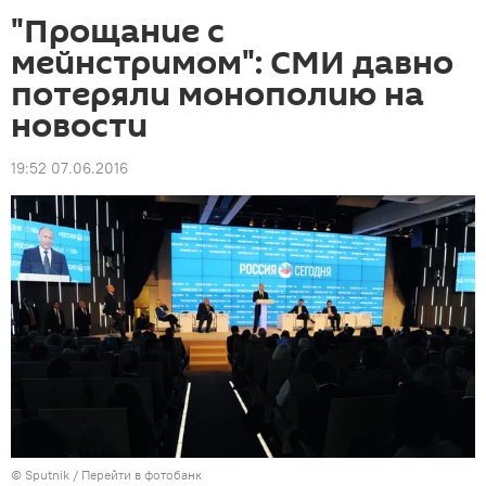
"Прощание с
мейнстримом": СМИ давно
потеряли монополию на
новости
19:52 07.06.2016
©
Sputnik
/
Перейти в фотобанк