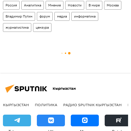
Россия
Аналитика
Мнение
Новости
В мире
Москва
Владимир Путин
форум
медиа
информатика
журналистика
цензура
Кыргызстан
КЫРГЫЗСТАН
ПОЛИТИКА
РАДИО SPUTNIK КЫРГЫЗСТАН
Р