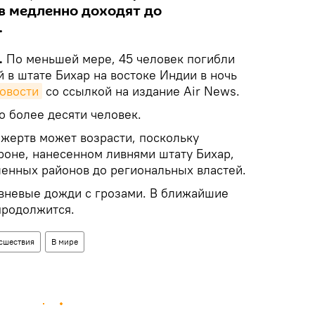
в медленно доходят до
.
.
По меньшей мере, 45 человек погибли
й в штате Бихар на востоке Индии в ночь
овости
со ссылкой на издание Air News.
о более десяти человек.
 жертв может возрасти, поскольку
роне, нанесенном ливнями штату Бихар,
ленных районов до региональных властей.
ивневые дожди с грозами. В ближайшие
продолжится.
сшествия
В мире