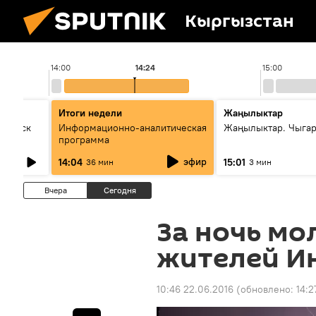
Кыргызстан
14:00
14:24
15:00
Итоги недели
Жаңылыктар
Выпуск
Информационно-аналитическая
Жаңылыктар. Чыга
программа
эфир
14:04
15:01
36 мин
3 мин
Вчера
Сегодня
За ночь мо
жителей И
10:46 22.06.2016
(обновлено:
14:2