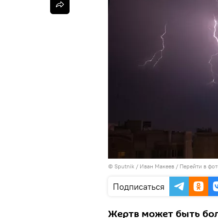
©
Sputnik
/ Иван Макеев
/
Перейти в фо
Подписаться
Жертв может быть бол