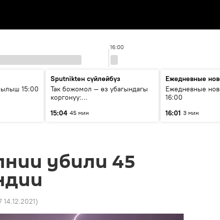
16:00
Sputnikteн сүйлөйбүз
Ежедневные нов
рылыш 15:00
Так божомол — өз убагындагы
Ежедневные нов
коргонуу:
16:00
гидрометеорологиялык кызмат
15:04
16:01
45 мин
3 мин
кантип өркүндөтүлүүдө
лнии убили 45
ндии
7 14.12.2021
)