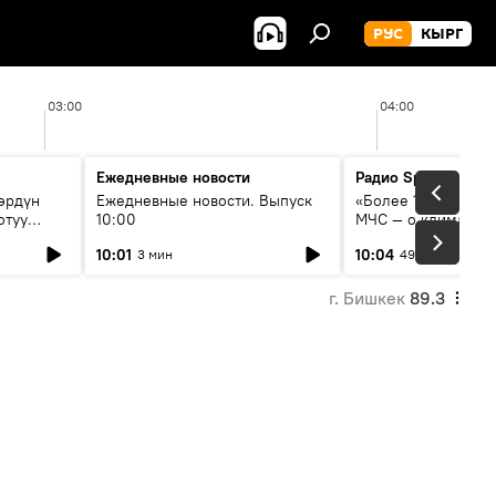
РУС
КЫРГ
03:00
04:00
Ежедневные новости
Радио Sputnik Кыр
өрдүн
Ежедневные новости. Выпуск
«Более 1200 сёл в 
отуу
10:00
МЧС — о климате, 
системе оповещен
10:01
10:04
3 мин
49 мин
населения
г. Бишкек
89.3