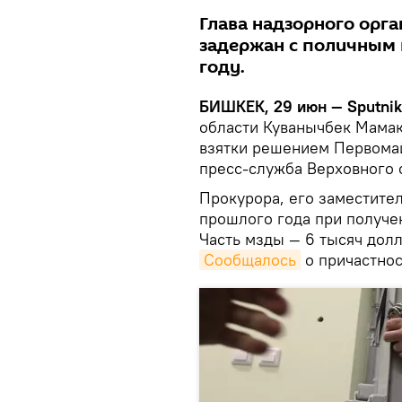
Глава надзорного орг
задержан с поличным 
году.
БИШКЕК, 29 июн — Sputni
области Куванычбек Мамак
взятки решением Первомай
пресс-служба Верховного с
Прокурора, его заместите
прошлого года при получен
Часть мзды — 6 тысяч дол
Сообщалось
о причастнос