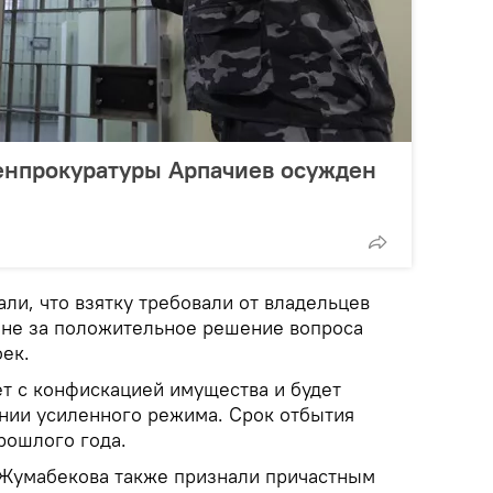
енпрокуратуры Арпачиев осужден
ли, что взятку требовали от владельцев
оне за положительное решение вопроса
ек.
ет с конфискацией имущества и будет
онии усиленного режима. Срок отбытия
прошлого года.
 Жумабекова также признали причастным