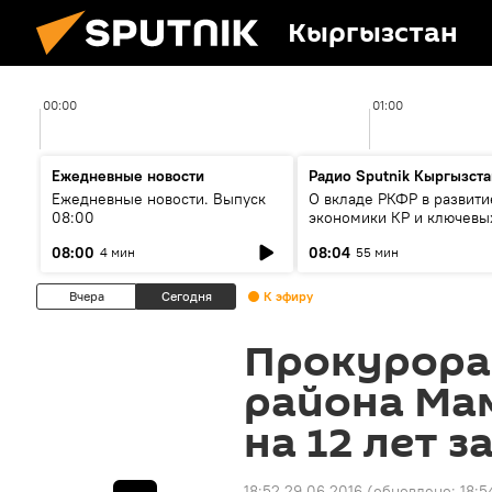
Кыргызстан
00:00
01:00
Ежедневные новости
Радио Sputnik Кыргызста
Ежедневные новости. Выпуск
О вкладе РКФР в развити
08:00
экономики КР и ключевы
секторах до 2030 года
08:00
08:04
4 мин
55 мин
Вчера
Сегодня
К эфиру
Прокурора
района Ма
на 12 лет з
18:52 29.06.2016
(обновлено:
18:5