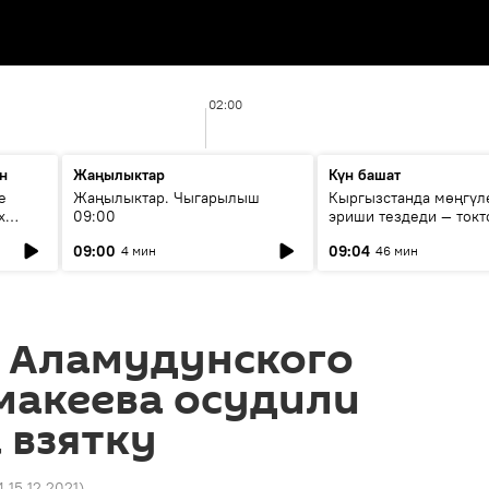
02:00
н
Жаңылыктар
Күн башат
е
Жаңылыктар. Чыгарылыш
Кыргызстанда мөңгүл
х
09:00
эриши тездеди — токт
мүмкүн эмеспи?
09:00
09:04
4 мин
46 мин
 Аламудунского
макеева осудили
а взятку
4 15.12.2021
)