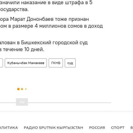
значили наказание в виде штрафа в 5
осударства.
ора Марат Дононбаев тоже признан
ом в размере 4 миллионов сомов в доход
лован в Бишкекский городской суд
 течение 10 дней.
о
Кубанычбек Мамакеев
ГКНБ
суд
ОЛИТИКА
РАДИО SPUTNIK КЫРГЫЗСТАН
РОССИЯ
СПОРТ