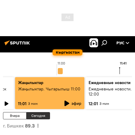
РУС
Кыргызстан
11:00
11:41
Жаңылыктар
Ежедневные новости
уск
Жаңылыктар. Чыгарылыш 11:00
Ежедневные новости. 
12:00
эфир
11:01
12:01
3 мин
3 мин
Вчера
Сегодня
г. Бишкек
89.3