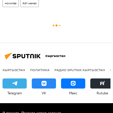
молитва
Айт намаз
Кыргызстан
КЫРГЫЗСТАН
ПОЛИТИКА
РАДИО SPUTNIK КЫРГЫЗСТАН
Р
Telegram
VK
Макс
Rutube
О проекте
Правила использования