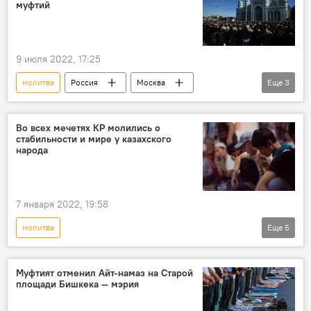
муфтий
9 июля 2022, 17:25
молитва
Россия
Москва
Еще
3
мечеть
Курман айт
верующие
намаз
Во всех мечетях КР молились о
стабильности и мире у казахского
народа
7 января 2022, 19:58
молитва
Еще
5
Беспорядки в Казахстане в январе 2022 года
Политика
Кыргызстан
Казахстан
Муфтият отменил Айт-намаз на Старой
площади Бишкека — мэрия
Новости Киргизии