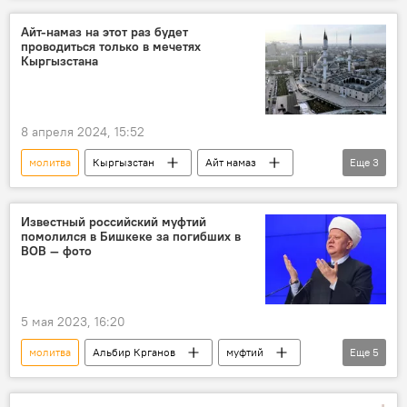
Айт-намаз на этот раз будет
проводиться только в мечетях
Кыргызстана
8 апреля 2024, 15:52
молитва
Кыргызстан
Айт намаз
Еще
3
Орозо айт
намаз
мечеть
Известный российский муфтий
помолился в Бишкеке за погибших в
ВОВ — фото
5 мая 2023, 16:20
молитва
Альбир Крганов
муфтий
Еще
5
мечеть
Бишкек
Великая Отечественная война
Россия