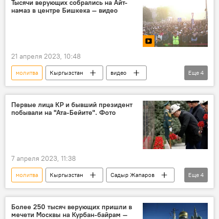
Тысячи верующих собрались на Айт-
намаз в центре Бишкека — видео
Москва
21 апреля 2023, 10:48
молитва
Кыргызстан
видео
Еще
4
Айт намаз
Орозо айт
праздник
Мультимедиа
Первые лица КР и бывший президент
побывали на "Ата-Бейите". Фото
7 апреля 2023, 11:38
молитва
Кыргызстан
Садыр Жапаров
Еще
4
апрельские события
цветы
мемориальный комплекс "Ата-Бейит"
фото
Более 250 тысяч верующих пришли в
мечети Москвы на Курбан-байрам —