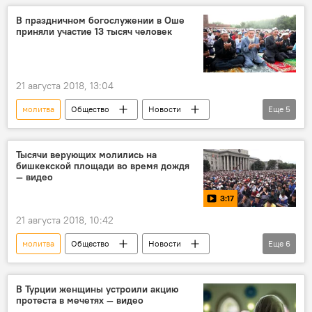
Бишкек
Орозо айт
Айт намаз
В праздничном богослужении в Оше
приняли участие 13 тысяч человек
Орозо-2019
21 августа 2018, 13:04
молитва
Общество
Новости
Еще
5
Кыргызстан
Ош
Айт намаз
Празднование Курман айта-2018
Тысячи верующих молились на
бишкекской площади во время дождя
Курман айт
— видео
3:17
21 августа 2018, 10:42
молитва
Общество
Новости
Еще
6
видео
Кыргызстан
Мультимедиа
Бишкек
Празднование Курман айта-2018
В Турции женщины устроили акцию
протеста в мечетях — видео
Курман айт