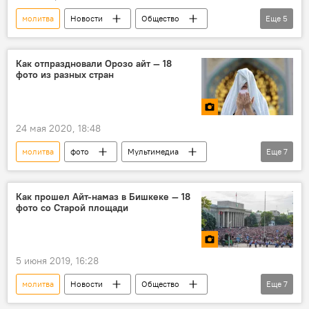
молитва
Новости
Общество
Еще
5
Кыргызстан
Бишкек
смерть
парень
Как отпраздновали Орозо айт — 18
фото из разных стран
Ситуация в Кыргызстане после парламентских выборов
24 мая 2020, 18:48
молитва
фото
Мультимедиа
Еще
7
Орозо-2020 в Кыргызстане
праздник
намаз
коронавирус
Орозо айт
Как прошел Айт-намаз в Бишкеке — 18
фото со Старой площади
Орозо-2021 в Кыргызстане
Рамазан
5 июня 2019, 16:28
молитва
Новости
Общество
Еще
7
Кыргызстан
фото
Мультимедиа