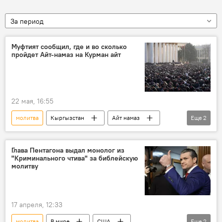
За период
Муфтият сообщил, где и во сколько
пройдет Айт-намаз на Курман айт
22 мая, 16:55
молитва
Кыргызстан
Айт намаз
Еще
2
Курман айт
Бишкек
Глава Пентагона выдал монолог из
"Криминального чтива" за библейскую
молитву
17 апреля, 12:33
молитва
В мире
США
Еще
2