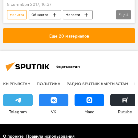
8 сентября 2017, 16:37
молитва
Общество
Новости
Еще
4
Кыргызстан
Мьянма
мечеть
Ситуация в Мьянме
Еще 20 материалов
Кыргызстан
КЫРГЫЗСТАН
ПОЛИТИКА
РАДИО SPUTNIK КЫРГЫЗСТАН
Р
Telegram
VK
Макс
Rutube
О проекте
Правила использования