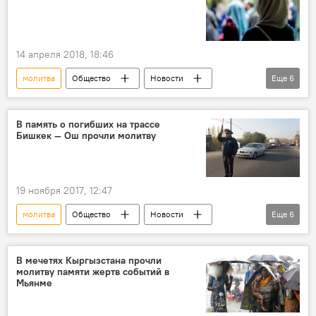
14 апреля 2018, 18:46
молитва
Общество
Новости
Еще
6
В мире
Турция
женщины
религия
протест
мечеть
В память о погибших на трассе
Бишкек — Ош прочли молитву
19 ноября 2017, 12:47
молитва
Общество
Новости
Еще
6
Кыргызстан
ДТП в Кыргызстане с начала 2017 года
В мечетях Кыргызстана прочли
молитву памяти жертв событий в
автодорога Бишкек – Ош
дорога
Мьянме
ДТП
погибшие