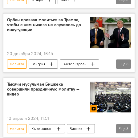
Пит Хегсет
Пентагон
цитата
Орбан призвал молиться за Трампа,
чтобы с ним ничего не случилось до
инаугурации
20 декабря 2024, 16:15
молитва
Венгрия
Виктор Орбан
Еще
3
Дональд Трамп
инаугурация
В мире
Тысячи мусульман Бишкека
совершили праздничную молитву —
видео
10 апреля 2024, 11:51
молитва
Кыргызстан
Бишкек
Еще
3
Орозо айт
верующие
видео