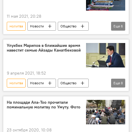
11 мая 2021, 20:28
молитва
Новости
Общество
Еще
6
Кыргызстан
Муфтият
Орозо айт
намаз
Бишкек
Улукбек Марипов в ближайшие время
навестит семью Айзады Канатбековой
Орозо-2021 в Кыргызстане
9 апреля 2021, 18:52
молитва
Новости
Общество
Еще
8
Кыргызстан
Происшествия
Политика
На площади Ала-Тоо прочитали
поминальную молитву по Умуту. Фото
Похищение и убийство девушки в Бишкеке
Улукбек Марипов
Айзада Канатбекова
семья
визит
23 октября 2020, 10:08