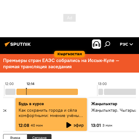
РУС
Кыргызстан
Премьеры стран ЕАЭС собрались на Иссык-Куле —
прямая трансляция заседания
12:00
12:14
13:00
Будь в курсе
Жаңылыктар
уск
Как сохранить города и сёла
Жаңылыктар. Чыгарыл
комфортными: мнение учёных
Евразии
эфир
12:08
13:01
40 мин
3 мин
Вчера
Сегодня