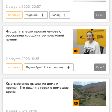
2 августа 2023, 20:57
пропажа
Украина
Запад
Еще
5
продажа
дети
органы
бизнес
Радио Sputnik Кыргызстан
Что делать, если пропал человек,
рассказала координатор поисковой
группы
2 августа 2023, 11:35
пропажа
Радио Sputnik Кыргызстан
Еще
6
Кыргызстан
розыск
поисковое движение
Катерина Клевакова
Кыргызстанец вышел из дома и
пропал. Его нашли в горах с помощью
люди
человек
дрона
11 июля 2023, 21:26