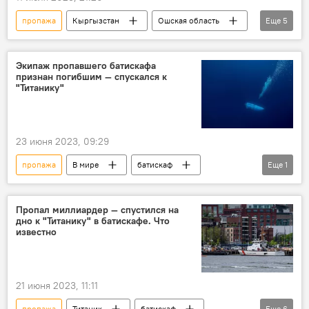
пропажа
Кыргызстан
Ошская область
Еще
5
УВД Ошской области
горы
дрон
фото
видео
Экипаж пропавшего батискафа
признан погибшим — спускался к
"Титанику"
23 июня 2023, 09:29
пропажа
В мире
батискаф
Еще
1
Титаник
Пропал миллиардер — спустился на
дно к "Титанику" в батискафе. Что
известно
21 июня 2023, 11:11
пропажа
Титаник
батискаф
Еще
6