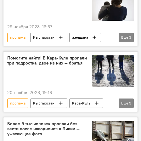
29 ноября 2023, 16:37
пропажа
Кыргызстан
женщина
Еще
3
ребенок
милиция
обнаружение
Помогите найти! В Кара-Куле пропали
три подростка, двое из них — братья
20 ноября 2023, 19:16
пропажа
Кыргызстан
Кара-Куль
Еще
3
подросток
розыск
милиция
Более 9 тыс человек пропали без
вести после наводнения в Ливии —
ужасающие фото