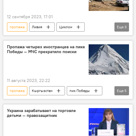
12 сентября 2023, 17:01
пропажа
Ливия
Циклон
Еще
3
гибель
В мире
фото
наводнение
Пропажа четырех иностранцев на пике
Победы — МЧС прекратило поиски
11 августа 2023, 22:22
пропажа
Кыргызстан
пик Победы
Еще
5
туристы
альпинист
МЧС
поиски
прекращение
Украина зарабатывает на торговле
детьми — правозащитник