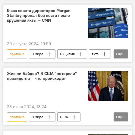
Глава совета директоров Morgan
Stanley пропал без вести после
крушения яхты — СМИ
20 августа 2024, 19:59
пропажа
В мире
Сицилия
яхта
Еще
5
крушение
Morgan Stanley
совет директоров
глава
Жив ли Байден? В США "потеряли"
президента — что происходит
Джонатан Блумер
23 июля 2024, 13:24
пропажа
В мире
США
Еще
3
Джо Байден
выборы
поиски