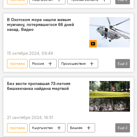
рыбак
МЧС
В Охотском море нашли живым
мужчину, потерявшегося 66 дней
назад. Видео
15 октября 2024, 09:49
пропажа
Россия
Происшествия
Еще
3
лодка
находка
видео
Без вести пропавшая 73-летняя
бишкекчанка найдена мертвой
21 сентября 2024, 16:51
пропажа
Кыргызстан
Бишкек
Еще
2
женщина
смерть