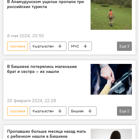
В Аламудунском ущелье пропали три
российских туриста
8 мая 2024, 20:55
пропажа
Кыргызстан
МЧС
Еще
3
туризм
пропавшие
Россия
В Бишкеке потерялись маленькие
брат и сестра — их нашли
20 февраля 2024, 22:28
пропажа
Кыргызстан
Бишкек
Еще
2
дети
обнаружение
Пропавших больше месяца назад мать
с ребенком нашли в Бишкеке