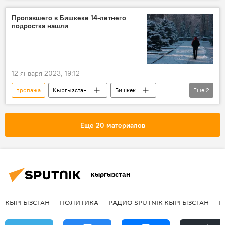
Пропавшего в Бишкеке 14-летнего
подростка нашли
12 января 2023, 19:12
пропажа
Кыргызстан
Бишкек
Еще
2
УВД Ленинского района
подросток
Еще 20 материалов
Кыргызстан
КЫРГЫЗСТАН
ПОЛИТИКА
РАДИО SPUTNIK КЫРГЫЗСТАН
Р