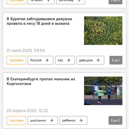
кораблекрушение
субмарина
миллиард
океан
глубина
В Бурятии заблудившаяся девушка
провела в лесу 18 дней и выжила
поисковые работы
21 июня 2023, 09:54
пропажа
Россия
лес
девушка
Еще
1
Бурятия
В Екатеринбурге пропал мальчик из
Кыргызстана
23 апреля 2023, 12:22
пропажа
школьник
ребенок
Еще
2
Екатеринбург
Россия