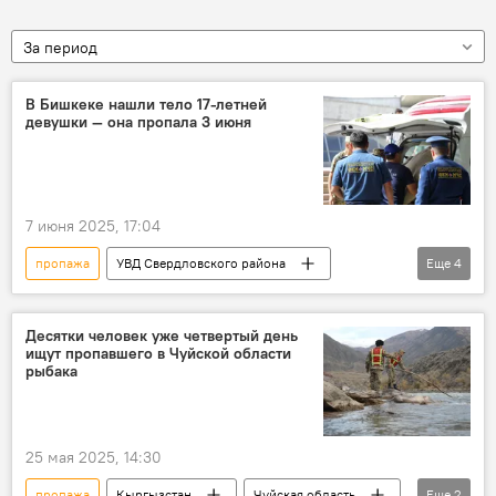
За период
В Бишкеке нашли тело 17-летней
девушки — она пропала 3 июня
7 июня 2025, 17:04
пропажа
УВД Свердловского района
Еще
4
девушка
смерть
Происшествия
Бишкек
Десятки человек уже четвертый день
ищут пропавшего в Чуйской области
рыбака
25 мая 2025, 14:30
пропажа
Кыргызстан
Чуйская область
Еще
2