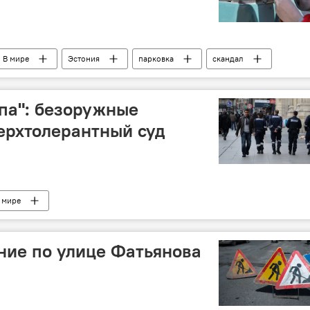
В мире
Эстония
парковка
скандал
па": безоружные
ерхтолерантный суд
 мире
ние по улице Фатьянова