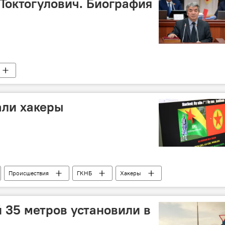
 Токтогулович. Биография
али хакеры
Происшествия
ГКНБ
Хакеры
 35 метров установили в