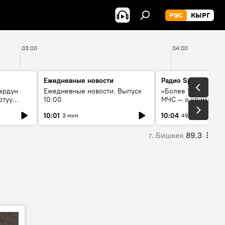
РУС
КЫРГ
03:00
04:00
Ежедневные новости
Радио Sputnik Кыр
өрдүн
Ежедневные новости. Выпуск
«Более 1200 сёл в 
отуу
10:00
МЧС — о климате, 
системе оповещен
10:01
10:04
3 мин
49 мин
населения
г. Бишкек
89.3