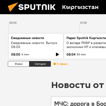
Кыргызстан
00:00
01:00
Ежедневные новости
Радио Sputnik Кыргызста
Ежедневные новости. Выпуск
О вкладе РКФР в развити
08:00
экономики КР и ключевы
секторах до 2030 года
08:00
08:04
4 мин
55 мин
Вчера
Сегодня
К эфиру
Новости от 
МЧС: дорога в Бо