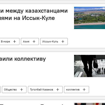
церковь
ки между казахстанцами
лями на Иссык-Куле
В мире
Азия
Иссык-Куль
санаторий
вили коллективу
Общество
Туголбай Казаков
коллектив
, спорта и молодежной политики КР