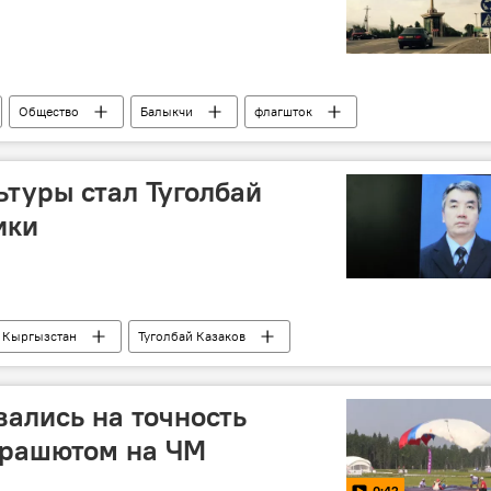
Общество
Балыкчи
флагшток
ьтуры стал Туголбай
ики
Кыргызстан
Туголбай Казаков
, спорта и молодежной политики КР
назначение
ались на точность
арашютом на ЧМ
0:42