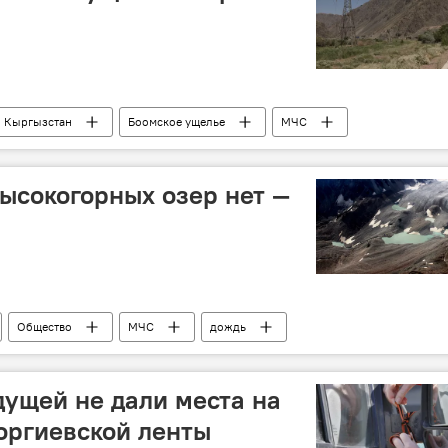
Кыргызстан
Боомское ущелье
МЧС
ысокогорных озер нет —
Общество
МЧС
дождь
дущей не дали места на
еоргиевской ленты