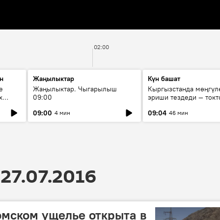
02:00
н
Жаңылыктар
Күн башат
е
Жаңылыктар. Чыгарылыш
Кыргызстанда мөңгүл
х
09:00
эриши тездеди — токт
мүмкүн эмеспи?
09:00
09:04
4 мин
46 мин
27.07.2016
омском ущелье открыта в