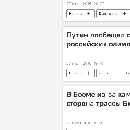
27 июля 2016, 20:05
Новости
Кыргызстан
улица
перекрытие
Путин пообещал о
российских олим
27 июля 2016, 19:43
Новости
спорт
В м
Отстранение российских легкоатлето
Владимир Путин
МОК
В Бооме из-за ка
сторона трассы Б
27 июля 2016, 19:40