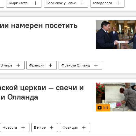
Кыргызстан
Боомское ущелье
автодорога
ии намерен посетить
В мире
Франция
Франсуа Олланд
рамоты
зской церкви — свечи и
ии Олланда
1:17
Новости
В мире
Франция