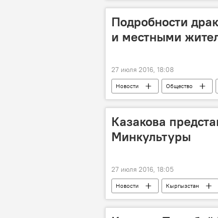
Франсуа Олланд
теракт
Подробности дра
и местными жите
27 июля 2016, 18:08
Новости
Общество
Сталбек Усубакунов
драка
Казакова предста
Минкультуры
27 июля 2016, 18:05
Новости
Кыргызстан
Министерство культуры, информации