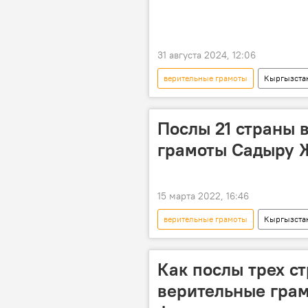
31 августа 2024, 12:06
верительные грамоты
Кыргызста
назначение
Сергей Лавров
Послы 21 страны 
грамоты Садыру Ж
15 марта 2022, 16:46
верительные грамоты
Кыргызста
посол
Как послы трех с
верительные гра