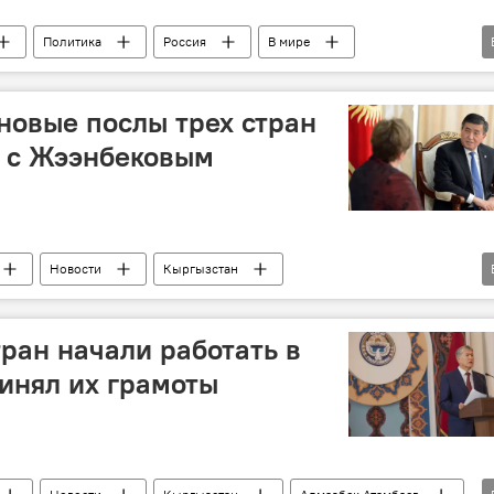
Политика
Россия
В мире
Владимир Путин
Аликбек Джекшенкулов
посол
 новые послы трех стран
и с Жээнбековым
Новости
Кыргызстан
еча
посол
тран начали работать в
инял их грамоты