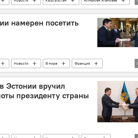
Новости
Кыргызстан
Алмазбек Атамбаев
ии намерен посетить
Новости
В мире
Франция
ев
в Эстонии вручил
моты президенту страны