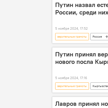
урегулирование
Путин назвал ест
России, среди ни
5 ноября 2024, 17:52
верительные грамоты
Россия
СНГ
Владимир Путин
Путин принял вер
нового посла Кыр
5 ноября 2024, 17:16
верительные грамоты
Кыргызста
Куванычбек Боконтаев
посо
Лавров принял но