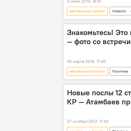
3 июля 2019, 18:41
верительные грамоты
Новости
Мультимедиа
видео
Знакомьтесь! Это
— фото со встреч
30 марта 2018, 17:45
верительные грамоты
Политика
Сооронбай Жээнбеков
встр
Новые послы 12 с
КР — Атамбаев пр
27 октября 2017, 11:49