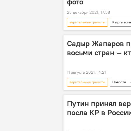
фото
23 декабря 2021, 17:58
верительные грамоты
Кыргызста
посол
Садыр Жапаров
Садыр Жапаров п
восьми стран — кт
11 августа 2021, 14:21
верительные грамоты
Новости
Садыр Жапаров
назначение
Путин принял вер
посла КР в Росси