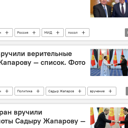
н
Россия
МИД
посол
Михаил Галузин
вручили верительные
апарову — список. Фото
н
Политика
Садыр Жапаров
вручение
тран вручили
моты Садыру Жапарову —