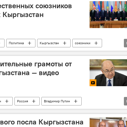
ественных союзников
х Кыргызстан
Политика
Кыргызстан
союзники
вручение
ительные грамоты от
гызстана — видео
н
Россия
Владимир Путин
л
Политика
видео
вого посла Кыргызстана