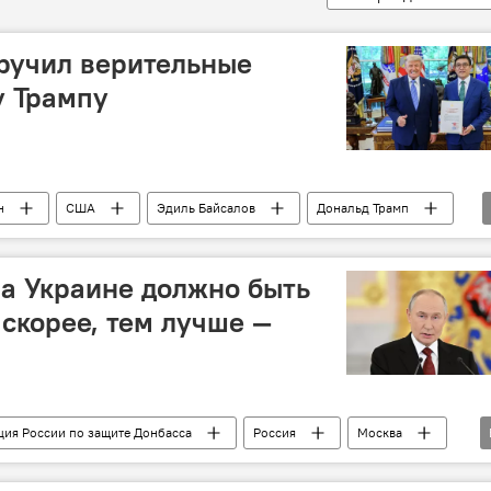
ручил верительные
у Трампу
н
США
Эдиль Байсалов
Дональд Трамп
а Украине должно быть
 скорее, тем лучше —
ия России по защите Донбасса
Россия
Москва
чение
Владимир Путин
Украина
мир