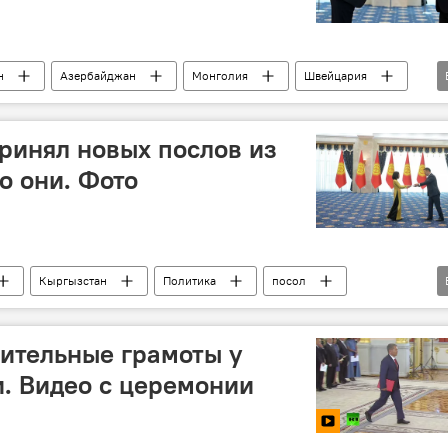
н
Азербайджан
Монголия
Швейцария
ринял новых послов из
о они. Фото
Кыргызстан
Политика
посол
ительные грамоты у
и. Видео с церемонии