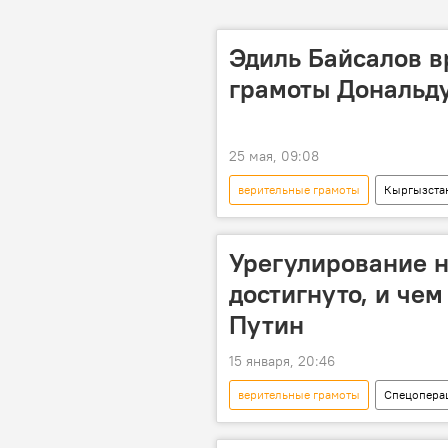
Эдиль Байсалов в
грамоты Дональд
25 мая, 09:08
верительные грамоты
Кыргызста
посол
Урегулирование н
достигнуто, и чем
Путин
15 января, 20:46
верительные грамоты
Спецоперац
Кремль
послы
вру