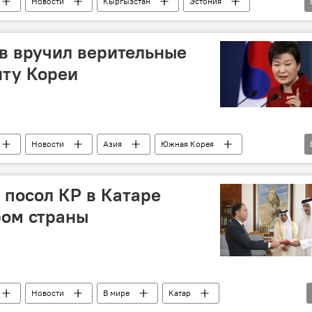
Новости
Кыргызстан
Эстония
ольство КР
в вручил верительные
нту Кореи
Новости
Азия
Южная Корея
 посол КР в Катаре
ром страны
Новости
В мире
Катар