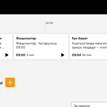
02:00
н
Жаңылыктар
Күн башат
е
Жаңылыктар. Чыгарылыш
Кыргызстанда мөңгүл
х
09:00
эриши тездеди — токт
мүмкүн эмеспи?
09:00
09:04
4 мин
46 мин
ы
За период