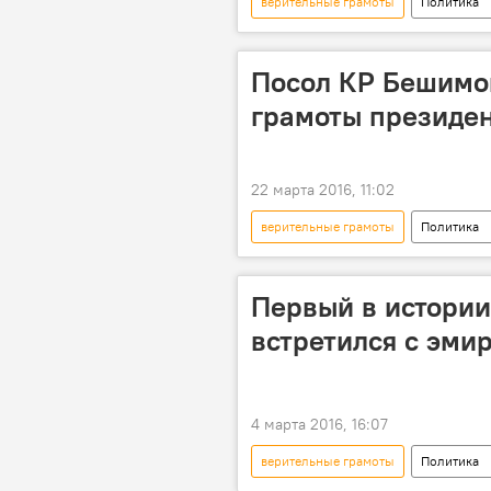
верительные грамоты
Политика
Кубанычбек Омуралиев
Пос
Посол КР Бешимо
грамоты президе
22 марта 2016, 11:02
верительные грамоты
Политика
Аскар Бешимов
Пак Кын Хе
Первый в истории
встретился с эми
4 марта 2016, 16:07
верительные грамоты
Политика