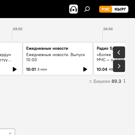
РУС
КЫРГ
03:00
04:00
Ежедневные новости
Радио Sputnik Кыр
өрдүн
Ежедневные новости. Выпуск
«Более 1200 сёл в 
отуу
10:00
МЧС — о климате, 
системе оповещен
10:01
10:04
3 мин
49 мин
населения
г. Бишкек
89.3