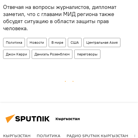
Отвечая на вопросы журналистов, дипломат
заметил, что с главами МИД региона также
обсудят ситуацию в области защиты прав
человека.
Политика
Новости
В мире
США
Центральная Азия
Джон Керри
Даниэль Розенблюм
переговоры
Кыргызстан
КЫРГЫЗСТАН
ПОЛИТИКА
РАДИО SPUTNIK КЫРГЫЗСТАН
Р