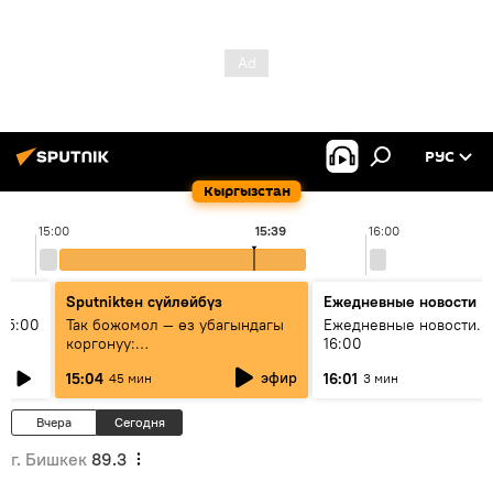
РУС
Кыргызстан
15:00
15:39
16:00
Sputnikteн сүйлөйбүз
Ежедневные новости
15:00
Так божомол — өз убагындагы
Ежедневные новости. 
коргонуу:
16:00
гидрометеорологиялык кызмат
эфир
15:04
16:01
45 мин
3 мин
кантип өркүндөтүлүүдө
Вчера
Сегодня
г. Бишкек
89.3