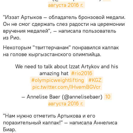
августа 2016 г.
​"Иззат Артыков — обладатель бронзовой медали.
Он не смог сдержать слез радости на церемонии
вручения медалей", — написала пользователь
из Рио.
Некоторым "твиттерчанам" понравился калпак
на голове кыргызстанского олимпийца.
We need to talk about Izzat Artykov and his
amazing hat
#rio2016
#olympicweightlifting
#KGZ
pic.twitter.com/IHvemBGVcr
— Annelise Baer (@annelisebaer)
10 
августа 2016 г.
​"Нам нужно отметить Артыкова и его
поразительный калпак!" — написала Аннелиса
Биар.