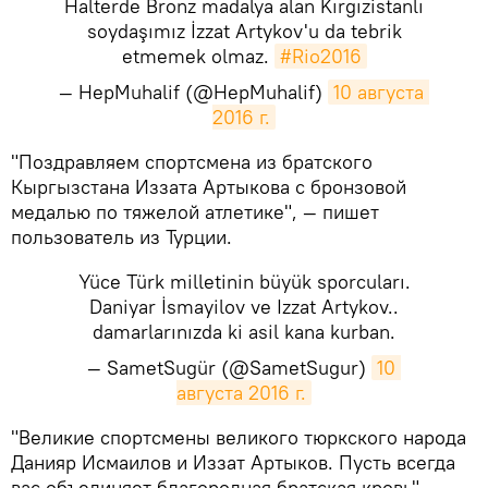
Halterde Bronz madalya alan Kırgızistanlı
soydaşımız İzzat Artykov'u da tebrik
etmemek olmaz.
#Rio2016
— HepMuhalif (@HepMuhalif)
10 августа 
2016 г.
​"Поздравляем спортсмена из братского
Кыргызстана Иззата Артыкова с бронзовой
медалью по тяжелой атлетике", — пишет
пользователь из Турции.
Yüce Türk milletinin büyük sporcuları.
Daniyar İsmayilov ve Izzat Artykov..
damarlarınızda ki asil kana kurban.
— SametSugür (@SametSugur)
10 
августа 2016 г.
​"Великие спортсмены великого тюркского народа
Данияр Исмаилов и Иззат Артыков. Пусть всегда
вас объединяет благородная братская кровь", —