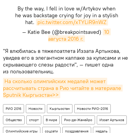
By the way, I fell in love w/Artykov when
he was backstage crying for joy in a stylish
hat.
pic.twitter.com/xTYLiR9nWZ
— Katie Bee (@breakpointsaved)
10 
августа 2016 г.
​"Я влюбилась в тяжелоатлета Иззата Артыкова,
увидев его в элегантном калпаке за кулисами и не
скрывающего слезы радости", — пишет одна
из пользовательниц.
На сколько олимпийских медалей может 
рассчитывать страна в Рио читайте в материале 
Sputnik Кыргызстан>>
РИО 2016
Новости
Кыргызстан
Новости РИО-2016
Общество
спорт
В мире
Рио-де-Жанейро
Иззат Артыков
Олимпийские игры
соцсети
поздравления
медаль