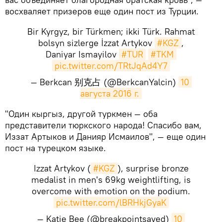
восхваляет призеров еще один пост из Турции.
Bir Kyrgyz, bir Türkmen; ikki Türk. Rahmat
bolsyn sizlerge İzzat Artykov
#KGZ
,
Daniyar Ismayilov
#TUR
#TKM
pic.twitter.com/TRtJqAd4Y7
— Berkcan 别克占 (@BerkcanYalcin)
10 
августа 2016 г.
​"Один кыргыз, другой туркмен — оба
представители тюркского народа! Спасибо вам,
Иззат Артыков и Данияр Исмаилов", — еще один
пост на турецком языке.
Izzat Artykov (
#KGZ
), surprise bronze
medalist in men's 69kg weightlifting, is
overcome with emotion on the podium.
pic.twitter.com/lBRHkjGyaK
— Katie Bee (@breakpointsaved)
10 