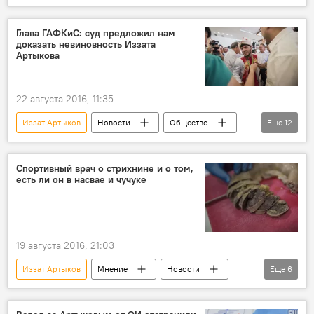
Кыргызстан
Новости РИО-2016
спорт
Канат Аманкулов
Глава ГАФКиС: суд предложил нам
доказать невиновность Иззата
Олимпийские игры
медаль
Артыкова
22 августа 2016, 11:35
Иззат Артыков
Новости
Общество
Еще
12
спорт
В мире
РИО 2016
Новости РИО-2016
Рио-де-Жанейро
Спортивный врач о стрихнине и о том,
есть ли он в насвае и чучуке
Канат Аманкулов
Кыргызская государственная академия физической культуры и спорта
Спортивный арбитражный суд (CAS)
суд
19 августа 2016, 21:03
письмо
апелляция
Кыргызстан
Иззат Артыков
Мнение
Новости
Еще
6
Кыргызстан
Общество
Берик Саттаклышов
Допинг
чучук