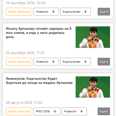
19 сентября 2016, 12:06
Иззат Артыков
Новости
Кыргызстан
Еще
3
Общество
медаль
квартира
Иззату Артыкову готовят сюрприз на 5
млн сомов, а еще у него родилась
дочь
15 сентября 2016, 17:01
Иззат Артыков
Новости
Кыргызстан
Еще
4
Общество
спорт
Олимпийские игры
подарок
Аманкулов: Кыргызстан будет
бороться до конца за медаль Артыкова
26 августа 2016, 11:00
Иззат Артыков
РИО 2016
Новости
Еще
6