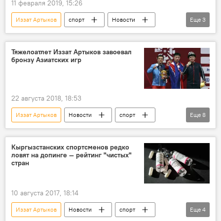
11 февраля 2019, 15:26
Иззат Артыков
спорт
Новости
Еще
3
Кыргызстан
золото
тяжелая атлетика
Тяжелоатлет Иззат Артыков завоевал
бронзу Азиатских игр
22 августа 2018, 18:53
Иззат Артыков
Новости
спорт
Еще
8
В мире
Кыргызстан
Азия
Индонезия
медаль
награда
Кыргызстанских спортсменов редко
ловят на допинге — рейтинг "чистых"
бронза
стран
Азиатские игры, в которых участвуют кыргызстанские спортсмены
10 августа 2017, 18:14
Иззат Артыков
Новости
спорт
Еще
4