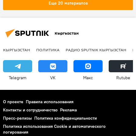
Новости РИО-2016
медаль
Допинг
Еще 20 материалов
Кыргызстан
КЫРГЫЗСТАН
ПОЛИТИКА
РАДИО SPUTNIK КЫРГЫЗСТАН
Р
Telegram
VK
Макс
Rutube
О проекте
Правила использования
Контакты и сотрудничество
Реклама
Пресс-релизы
Политика конфиденциальности
Политика использования Cookie и автоматического
логирования