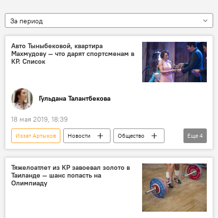
За период
Авто Тыныбековой, квартира
Махмудову — что дарят спортсменам в
КР. Список
Гульдана Талантбекова
18 мая 2019, 18:39
Иззат Артыков
Новости
Общество
Еще
4
Кыргызстан
спорт
Айсулуу Тыныбекова
Акжол Махмудов
Тяжелоатлет из КР завоевал золото в
Таиланде — шанс попасть на
Олимпиаду