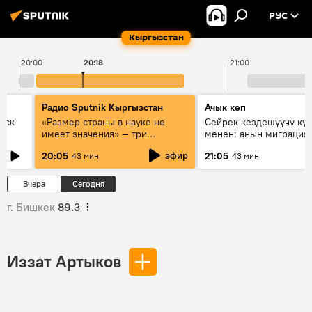
РУС
Кыргызстан
20:00
20:18
21:00
Радио Sputnik Кыргызстан
Ачык кеп
уск
«Размер страны в науке не
Сейрек кездешүүчү ку
имеет значения» — три
менен: анын миграция
эксперта о сотрудничестве
жолу эмнеден кабар б
эфир
20:05
21:05
43 мин
43 мин
России и Кыргызстана в
образовании и исследованиях
Вчера
Сегодня
г. Бишкек
89.3
Иззат Артыков