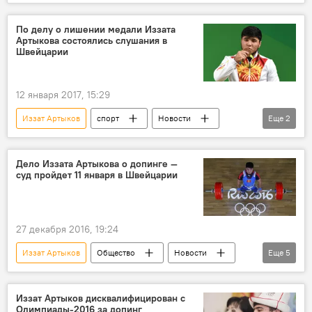
В мире
Кыргызстан
рейтинг
Допинг
По делу о лишении медали Иззата
Артыкова состоялись слушания в
Швейцарии
12 января 2017, 15:29
Иззат Артыков
спорт
Новости
Еще
2
В мире
Кыргызстан
Дело Иззата Артыкова о допинге —
суд пройдет 11 января в Швейцарии
27 декабря 2016, 19:24
Иззат Артыков
Общество
Новости
Еще
5
спорт
Кыргызстан
Швейцария
Усенкан Майназаров
суд
Иззат Артыков дисквалифицирован с
Олимпиады-2016 за допинг