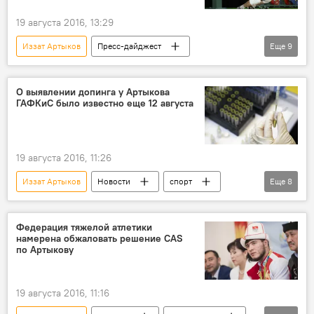
19 августа 2016, 13:29
Иззат Артыков
Пресс-дайджест
Еще
9
Новости
спорт
В мире
Общество
РИО 2016
О выявлении допинга у Артыкова
ГАФКиС было известно еще 12 августа
Новости РИО-2016
МОК
Международная федерация тяжелой атлетики (IWF)
скандал
Допинг
19 августа 2016, 11:26
Иззат Артыков
Новости
спорт
Еще
8
В мире
РИО 2016
Новости РИО-2016
Рио-де-Жанейро
Федерация тяжелой атлетики
намерена обжаловать решение CAS
Канат Аманкулов
по Артыкову
Кыргызская государственная академия физической культуры и спорта
Допинг
Кыргызстан
19 августа 2016, 11:16