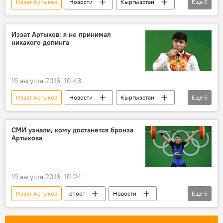
Иззат Артыков
Новости
Кыргызстан
Еще
5
спорт
РИО 2016
Новости РИО-2016
Рио-де-Жанейро
Иззат Артыков: я не принимал
никакого допинга
Допинг
19 августа 2016, 10:43
Иззат Артыков
Новости
Кыргызстан
Еще
5
Общество
спорт
РИО 2016
Новости РИО-2016
Допинг
СМИ узнали, кому достанется бронза
Артыкова
19 августа 2016, 10:24
Иззат Артыков
спорт
Новости
Еще
5
В мире
РИО 2016