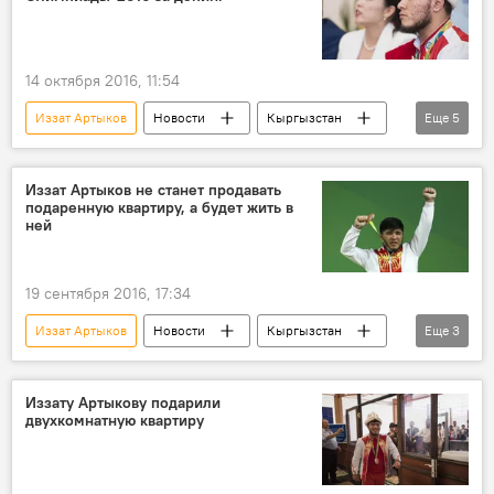
14 октября 2016, 11:54
Иззат Артыков
Новости
Кыргызстан
Еще
5
Общество
спорт
Международная федерация тяжелой атлетики (IWF)
Иззат Артыков не станет продавать
подаренную квартиру, а будет жить в
медаль
дисквалификация
ней
19 сентября 2016, 17:34
Иззат Артыков
Новости
Кыргызстан
Еще
3
Общество
медаль
квартира
Иззату Артыкову подарили
двухкомнатную квартиру