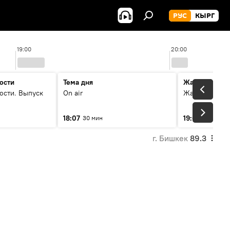
РУС
КЫРГ
19:00
20:00
ости
Тема дня
Жаңылыктар
ости. Выпуск
On air
Жаңылыктар.
18:07
19:01
30 мин
11 мин
г. Бишкек
89.3