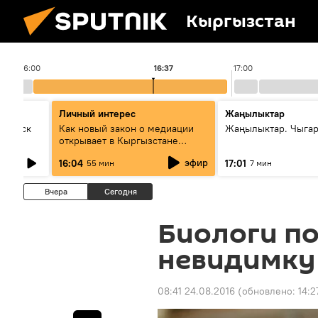
Кыргызстан
16:00
16:37
17:00
Личный интерес
Жаңылыктар
Выпуск
Как новый закон о медиации
Жаңылыктар. Чыга
открывает в Кыргызстане
культуру диалога
эфир
16:04
17:01
55 мин
7 мин
Вчера
Сегодня
Биологи п
невидимку
08:41 24.08.2016
(обновлено:
14:2