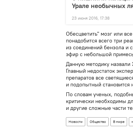
Урале необычных л
23 июня 2016, 17:38
Обесцветить" мозг или все
понадобится всего три реа
из соединений бензола и 
эфир с небольшой примесь
Данную методику назвали 
Главный недостаток экспер
препаратов все светящиес
и подопытный становится 
По словам ученых, подобн
критически необходимы дл
и другие сложные части те
Новости
Общество
В мире