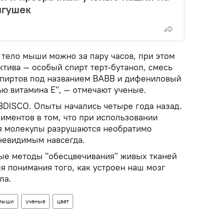
ягушек
 тело мыши можно за пару часов, при этом
ктива — особый спирт терт-бутанол, смесь
спиртов под названием BABB и дифениловый
ю витамина Е", — отмечают ученые.
3DISCO. Опыты начались четыре года назад.
иментов в том, что при использовании
я молекулы разрушаются необратимо
невидимым навсегда.
ые методы "обесцвечивания" живых тканей
я понимания того, как устроен наш мозг
ла.
мыши
ученые
цвет