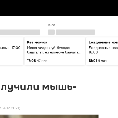
18:00
Көз мончок
Ежедневные нов
рылыш 17:00
Мекенчилдик үй-бүлөдөн
Ежедневные нов
башталат: өз өлкөсүн баалаган
18:00
муунду кантип тарбиялоо
17:08
18:01
47 мин
5 мин
керек?
олучили мышь-
7 14.12.2021
)