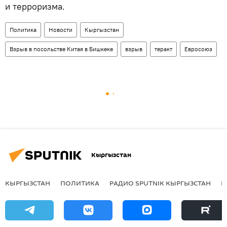
и терроризма.
Политика
Новости
Кыргызстан
Взрыв в посольстве Китая в Бишкеке
взрыв
теракт
Евросоюз
Кыргызстан
КЫРГЫЗСТАН
ПОЛИТИКА
РАДИО SPUTNIK КЫРГЫЗСТАН
Р