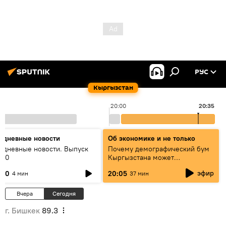
РУС
Кыргызстан
20:00
20:35
едневные новости
Об экономике и не только
едневные новости. Выпуск
Почему демографический бум
:00
Кыргызстана может
превратиться в проблему и как
эфир
:00
20:05
4 мин
37 мин
этого избежать
Вчера
Сегодня
г. Бишкек
89.3