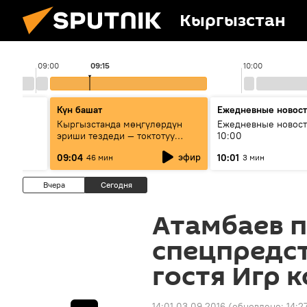
Кыргызстан
09:00
09:15
10:00
Күн башат
Ежедневные новос
лыш
Кыргызстанда мөңгүлөрдүн
Ежедневные новост
эриши тездеди — токтотуу
10:00
мүмкүн эмеспи?
эфир
09:04
10:01
46 мин
3 мин
Вчера
Сегодня
Атамбаев 
спецпредст
гостя Игр 
14:01 03.09.2016
(обновлено:
14:2