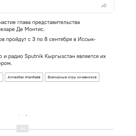
частие глава представительства
Чезаре Де Монтис.
 пройдут с 3 по 8 сентября в Иссык-
 и радио Sputnik Кыргызстан является их
ером.
о
Алмазбек Атамбаев
Всемирные игры кочевников