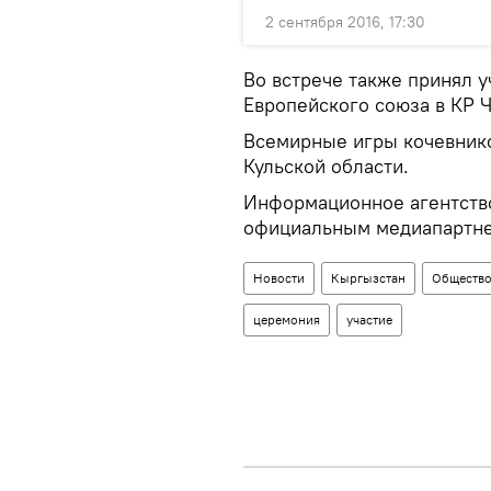
2 сентября 2016, 17:30
Во встрече также принял у
Европейского союза в КР 
Всемирные игры кочевников
Кульской области.
Информационное агентство
официальным медиапартн
Новости
Кыргызстан
Обществ
церемония
участие