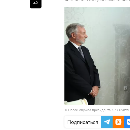
©
Пресс-служба президента КР / Султа
Подписаться