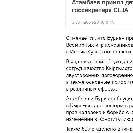
Атамбаев принял д
госсекретаря США
3 сентября 2016, 11:45
Отмечается, что Буриан пр
Всемирных игр кочевников
в Иссык-Кульской области
В ходе встречи обсуждалс
сотрудничества Кыргызста
двусторонних договореннос
а также основные приорит
в различных сферах.
Атамбаев и Буриан обсуди
в Кыргызстане реформ в р
прав человека и борьбе с 
изменений в Конституцию 
Также было уделено внима