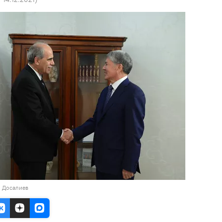
н Досалиев