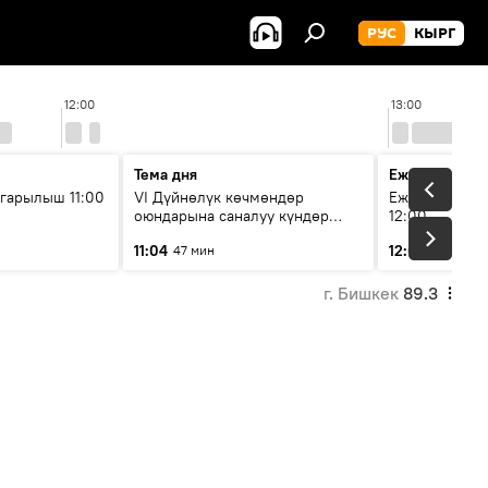
РУС
КЫРГ
12:00
13:00
Тема дня
Ежедневные 
гарылыш 11:00
VI Дүйнөлүк көчмөндөр
Ежедневные н
оюндарына саналуу күндөр
12:00
калды: даярдык иштери кайсы
11:04
12:01
47 мин
3 мин
этапка жетти?
г. Бишкек
89.3