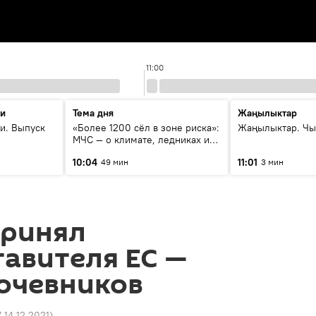
11:00
ти
Тема дня
Жаңылыктар
и. Выпуск
«Более 1200 сёл в зоне риска»:
Жаңылыктар. Чы
МЧС — о климате, ледниках и
системе оповещения
10:04
11:01
49 мин
3 мин
населения
принял
авителя ЕС —
кочевников
7 14.12.2021
)