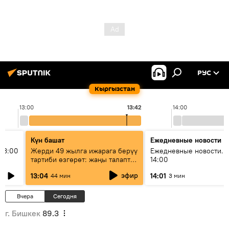
РУС
Кыргызстан
13:00
13:42
14:00
Күн башат
Ежедневные новости
13:00
Жерди 49 жылга ижарага берүү
Ежедневные новости. 
тартиби өзгөрөт: жаңы талаптар
14:00
эмнени көздөйт?
эфир
13:04
14:01
44 мин
3 мин
Вчера
Сегодня
г. Бишкек
89.3