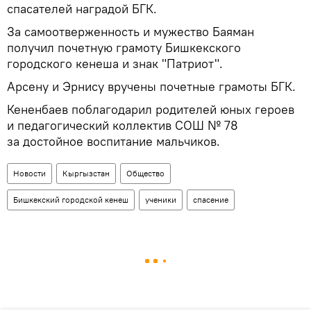
спасателей наградой БГК.
За самоотверженность и мужество Баяман
получил почетную грамоту Бишкекского
городского кенеша и знак "Патриот".
Арсену и Эрнису вручены почетные грамоты БГК.
Кененбаев поблагодарил родителей юных героев
и педагогический коллектив СОШ № 78
за достойное воспитание мальчиков.
Новости
Кыргызстан
Общество
Бишкекский городской кенеш
ученики
спасение