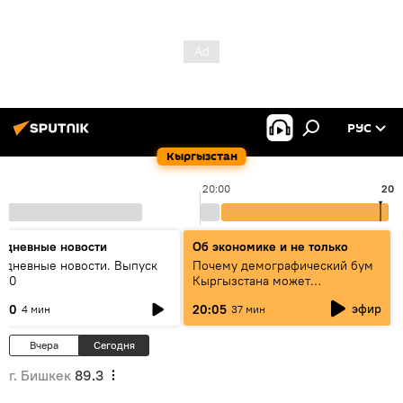
РУС
Кыргызстан
20:00
20:
едневные новости
Об экономике и не только
едневные новости. Выпуск
Почему демографический бум
:00
Кыргызстана может
превратиться в проблему и как
эфир
:00
20:05
4 мин
37 мин
этого избежать
Вчера
Сегодня
г. Бишкек
89.3