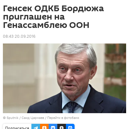
Генсек ОДКБ Бордюжа
приглашен на
Генассамблею ООН
08:43 20.09.2016
©
Sputnik
/ Саид Царнаев
/
Перейти в фотобанк
Подписаться