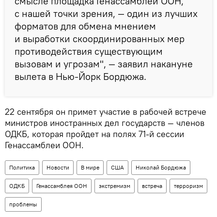
смысле площадка Генассамблеи ООН,
с нашей точки зрения, — один из лучших
форматов для обмена мнением
и выработки скоординированных мер
противодействия существующим
вызовам и угрозам", — заявил накануне
вылета в Нью-Йорк Бордюжа.
22 сентября он примет участие в рабочей встрече
министров иностранных дел государств — членов
ОДКБ, которая пройдет на полях 71-й сессии
Генассамблеи ООН.
Политика
Новости
В мире
США
Николай Бордюжа
ОДКБ
Генассамблея ООН
экстремизм
встреча
терроризм
проблемы