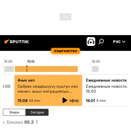
РУС
Кыргызстан
15:00
15:15
16:00
Ачык кеп
Ежедневные новости
15:00
Сейрек кездешүүчү куштун изи
Ежедневные новости. 
менен: анын миграциялык
16:00
жолу эмнеден кабар берет?
эфир
15:08
16:01
43 мин
5 мин
Вчера
Сегодня
г. Бишкек
89.3