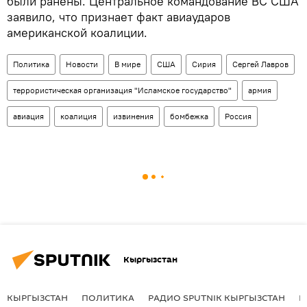
были ранены. Центральное командование ВС США
заявило, что признает факт авиаударов
американской коалиции.
Политика
Новости
В мире
США
Сирия
Сергей Лавров
террористическая организация "Исламское государство"
армия
авиация
коалиция
извинения
бомбежка
Россия
Кыргызстан
КЫРГЫЗСТАН
ПОЛИТИКА
РАДИО SPUTNIK КЫРГЫЗСТАН
Р