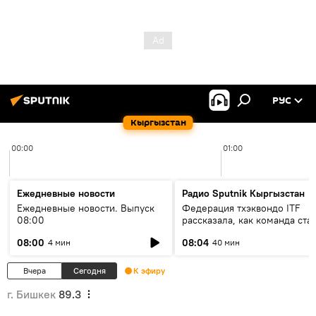
РУС
Кыргызстан
00:00
01:00
Ежедневные новости
Радио Sputnik Кыргызстан
Ежедневные новости. Выпуск
Федерация тхэквондо ITF
08:00
рассказала, как команда ста
жертвой мошенников
08:00
08:04
4 мин
40 мин
Вчера
Сегодня
К эфиру
г. Бишкек
89.3