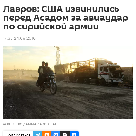
Лавров: США извинились
перед Асадом за авиаудар
по сирийской армии
17:33 24.09.2016
©
REUTERS
/ AMMAR ABDULLAH
Подписаться