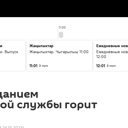
11:00
ти
Жаңылыктар
Ежедневные нов
и. Выпуск
Жаңылыктар. Чыгарылыш 11:00
Ежедневные нов
12:00
11:01
12:01
3 мин
3 мин
данием
вой службы горит
8 24.10.2023
)