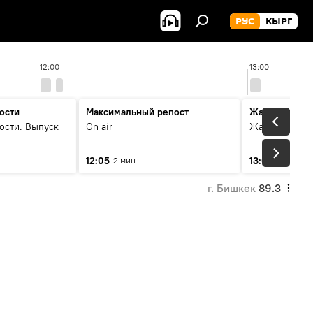
РУС
КЫРГ
12:00
13:00
ости
Максимальный репост
Жаңылыктар
ости. Выпуск
On air
Жаңылыктар.
12:05
13:01
2 мин
3 мин
г. Бишкек
89.3