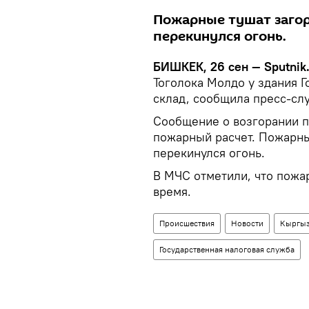
Пожарные тушат загор
перекинулся огонь.
БИШКЕК, 26 сен — Sputnik
Тоголока Молдо у здания 
склад, сообщила пресс-сл
Сообщение о возгорании по
пожарный расчет. Пожарны
перекинулся огонь.
В МЧС отметили, что пожа
время.
Происшествия
Новости
Кыргыз
Государственная налоговая служба