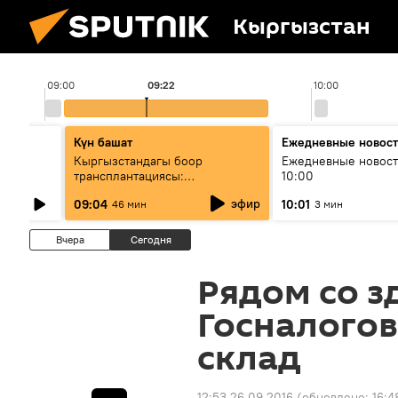
Кыргызстан
09:00
09:22
10:00
Күн башат
Ежедневные новос
лыш
Кыргызстандагы боор
Ежедневные новост
трансплантациясы:
10:00
жетишкендиктер жана өнүгүү
эфир
09:04
10:01
46 мин
3 мин
келечеги
Вчера
Сегодня
Рядом со з
Госналого
склад
12:53 26.09.2016
(обновлено:
16:4