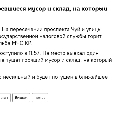
евшиеся мусор и склад, на который
.
На пересечении проспекта Чуй и улицы
Государственной налоговой службы горит
ужба МЧС КР.
ступило в 11.57. На место выехал один
е тушат горящий мусор и склад, на который
р несильный и будет потушен в ближайшее
стан
Бишкек
пожар