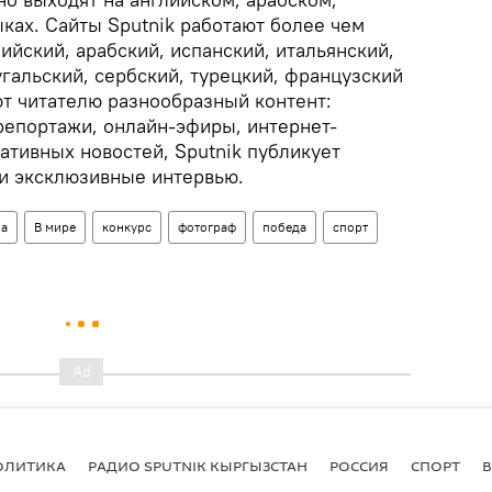
ках. Сайты Sputnik работают более чем
лийский, арабский, испанский, итальянский,
угальский, сербский, турецкий, французский
ют читателю разнообразный контент:
репортажи, онлайн-эфиры, интернет-
ативных новостей, Sputnik публикует
и эксклюзивные интервью.
ра
В мире
конкурс
фотограф
победа
спорт
ОЛИТИКА
РАДИО SPUTNIK КЫРГЫЗСТАН
РОССИЯ
СПОРТ