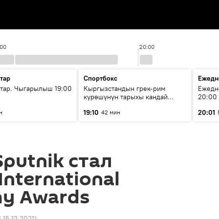
:00
20:00
тар
Спортбокс
Ежедн
ар. Чыгарылыш 19:00
Кыргызстандын грек-рим
Ежедн
күрөшүнүн тарыхы кандай
20:00
башталган?
19:10
20:01
н
42 мин
putnik стал
nternational
hy Awards
1 15.12.2021
)