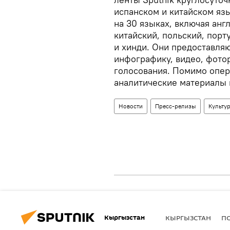
испанском и китайском язы
на 30 языках, включая анг
китайский, польский, порт
и хинди. Они предоставля
инфографику, видео, фото
голосования. Помимо опер
аналитические материалы 
Новости
Пресс-релизы
Культу
Кыргызстан
КЫРГЫЗСТАН
П