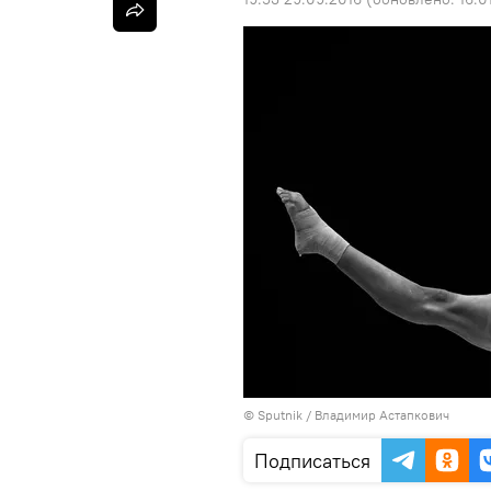
©
Sputnik
/ Владимир Астапкович
Подписаться