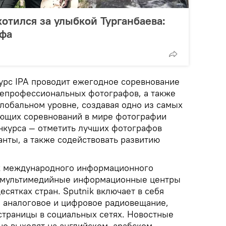
хотился за улыбкой Турганбаева:
афа
рс IPA проводит ежегодное соревнование
епрофессиональных фотографов, а также
глобальном уровне, создавая одно из самых
ющих соревнований в мире фотографии
онкурса — отметить лучших фотографов
анты, а также содействовать развитию
нк международного информационного
k, мультимедийные информационные центры
есятках стран. Sputnik включает в себя
 аналоговое и цифровое радиовещание,
траницы в социальных сетях. Новостные
но выходят на английском, арабском,