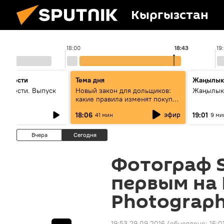
Кыргызстан
18:00
18:43
19
 новости
Тема дня
Жаңылык
новости. Выпуск
Новый закон для дольщиков:
Жаңылыкт
какие правила изменят покупку
квартир
эфир
18:06
19:01
41 мин
9 ми
Вчера
Сегодня
Фотограф S
первым на I
Photograp
19:53 29.09.2016
(обновлено:
16:0