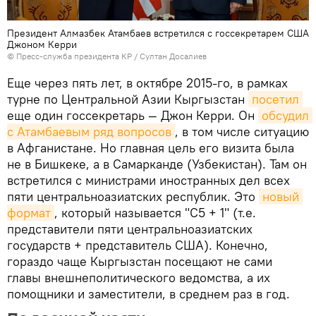
Президент Алмазбек Атамбаев встретился с госсекретарем США
Джоном Керри
©
Пресс-служба президента КР / Султан Досалиев
Еще через пять лет, в октябре 2015-го, в рамках
турне по Центральной Азии Кыргызстан
посетил
еще один госсекретарь — Джон Керри. Он
обсудил 
с Атамбаевым ряд вопросов
, в том числе ситуацию
в Афганистане. Но главная цель его визита была
не в Бишкеке, а в Самарканде (Узбекистан). Там он
встретился с министрами иностранных дел всех
пяти центральноазиатских республик. Это
новый 
формат
, который называется "C5 + 1" (т.е.
представители пяти центральноазиатских
государств + представитель США). Конечно,
гораздо чаще Кыргызстан посещают не сами
главы внешнеполитического ведомства, а их
помощники и заместители, в среднем раз в год.