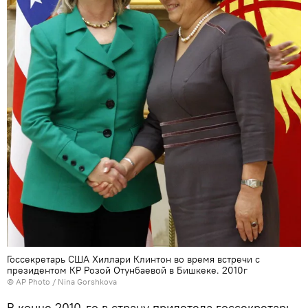
Госсекретарь США Хиллари Клинтон во время встречи с
президентом КР Розой Отунбаевой в Бишкеке. 2010г
©
AP Photo
/ Nina Gorshkova
В конце 2010-го в страну прилетела госсекретарь