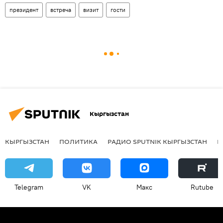
президент
встреча
визит
гости
Кыргызстан
КЫРГЫЗСТАН
ПОЛИТИКА
РАДИО SPUTNIK КЫРГЫЗСТАН
Р
Telegram
VK
Макс
Rutube