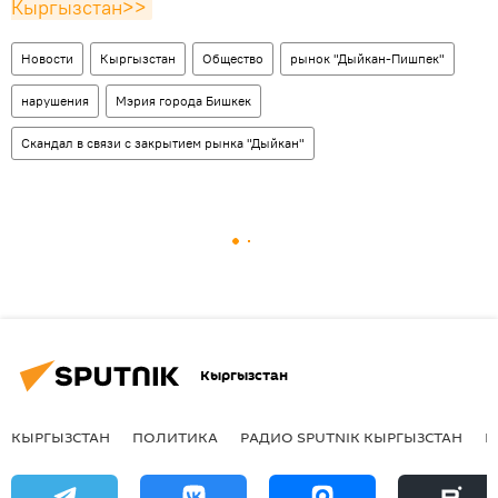
Кыргызстан>>
Новости
Кыргызстан
Общество
рынок "Дыйкан-Пишпек"
нарушения
Мэрия города Бишкек
Скандал в связи с закрытием рынка "Дыйкан"
Кыргызстан
КЫРГЫЗСТАН
ПОЛИТИКА
РАДИО SPUTNIK КЫРГЫЗСТАН
Р