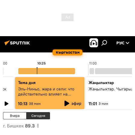
РУС
Кыргызстан
10:00
10:25
11:00
Тема дня
Жаңылыктар
уск
Эль-Ниньо, жара и сели: что
Жаңылыктар. Чыгарылы
действительно влияет на
погоду в Кыргызстане
эфир
10:13
11:01
38 мин
3 мин
Вчера
Сегодня
г. Бишкек
89.3