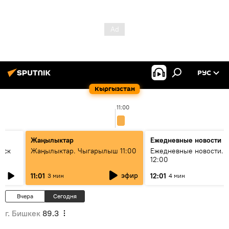
РУС
Кыргызстан
11:00
Жаңылыктар
Ежедневные новости
уск
Жаңылыктар. Чыгарылыш 11:00
Ежедневные новости. 
12:00
эфир
11:01
12:01
3 мин
4 мин
Вчера
Сегодня
г. Бишкек
89.3