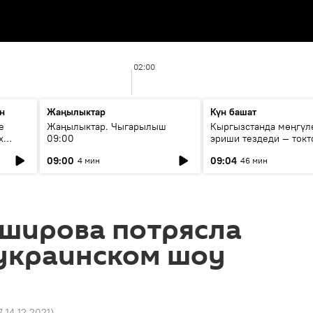
02:00
н
Жаңылыктар
Күн башат
е
Жаңылыктар. Чыгарылыш
Кыргызстанда мөңгүл
х
09:00
эриши тездеди — токт
мүмкүн эмеспи?
09:00
09:04
4 мин
46 мин
Аширова потрясла
 украинском шоу
7 14.12.2021
)