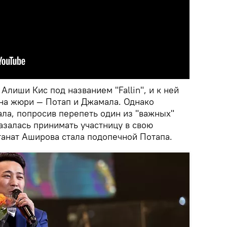
лиши Кис под названием "Fallin", и к ней
ена жюри — Потап и Джамала. Однако
ла, попросив перепеть один из "важных"
азалась принимать участницу в свою
танат Аширова стала подопечной Потапа.