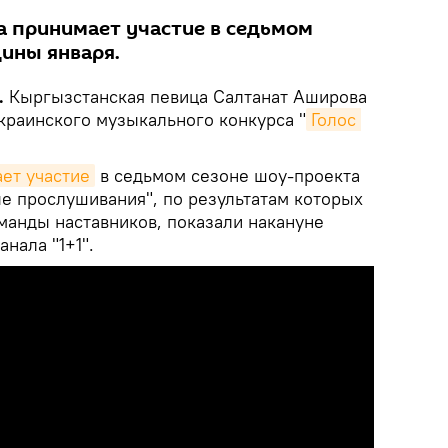
а принимает участие в седьмом
дины января.
.
Кыргызстанская певица Салтанат Аширова
краинского музыкального конкурса "
Голос 
ет участие
в седьмом сезоне шоу-проекта
ые прослушивания", по результатам которых
манды наставников, показали накануне
нала "1+1".