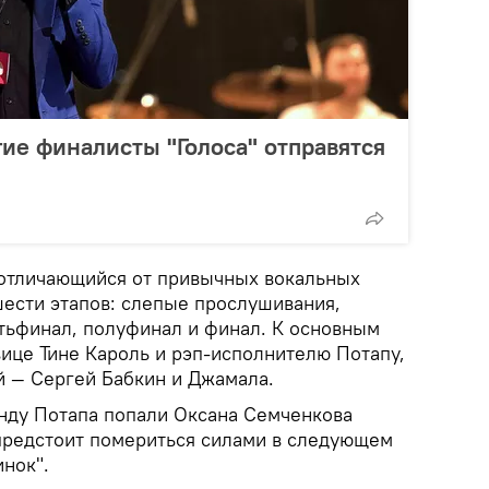
ие финалисты "Голоса" отправятся
, отличающийся от привычных вокальных
шести этапов: слепые прослушивания,
ртьфинал, полуфинал и финал. К основным
вице Тине Кароль и рэп-исполнителю Потапу,
й — Сергей Бабкин и Джамала.
нду Потапа попали Оксана Семченкова
 предстоит помериться силами в следующем
нок".