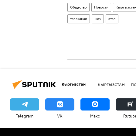
Общество
Новости
Кыргызста
телеканал
шоу
этап
Кыргызстан
КЫРГЫЗСТАН
П
Telegram
VK
Макс
Rutub