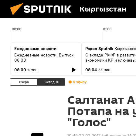
Кыргызстан
00:00
01:00
Ежедневные новости
Радио Sputnik Кыргызста
Ежедневные новости. Выпуск
О вкладе РКФР в развити
08:00
экономики КР и ключевы
секторах до 2030 года
08:00
08:04
4 мин
55 мин
Вчера
Сегодня
К эфиру
Салтанат 
Потапа на
"Голос"
10:45 20.02.2017
(обновлено:
14:2