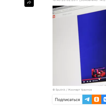
©
Sputnik
/ Жоомарт Ураимов
Подписаться