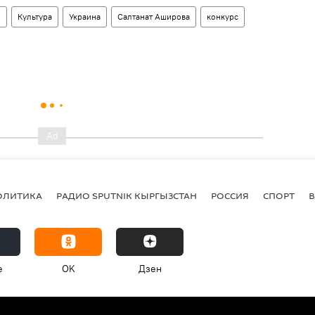
н
Культура
Украина
Салтанат Аширова
конкурс
ОЛИТИКА
РАДИО SPUTNIK КЫРГЫЗСТАН
РОССИЯ
СПОРТ
e
OK
Дзен