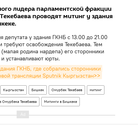
ного лидера парламентской фракции
 Текебаева проводят митинг у здания
кеке.
 депутата у здания ГКНБ с 13.00 до 21.00
и требуют освобождения Текебаева. Тем
 (малая родина нардепа) его сторонники
 и устанавливают юрты.
дания ГКНБ, где собрались сторонники 
товой трансляции Sputnik Кыргызстан>>
Кыргызстан
Бишкек
Омурбек Текебаев
митинг
в Омурбека Текебаева
Митинги в Бишкеке