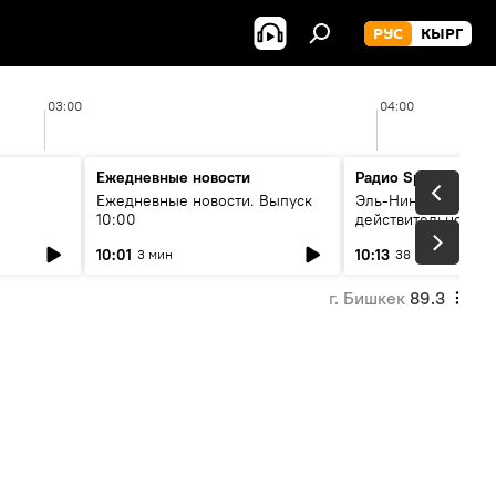
РУС
КЫРГ
03:00
04:00
Ежедневные новости
Радио Sputnik Кыр
Ежедневные новости. Выпуск
Эль-Ниньо, жара и 
10:00
действительно вли
 өнүгүү
погоду в Кыргызст
10:01
10:13
3 мин
38 мин
г. Бишкек
89.3