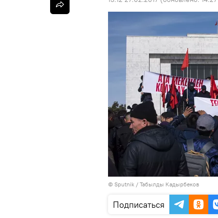
©
Sputnik / Табылды Кадырбеков
Подписаться