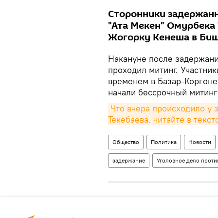
Сторонники задержан
"Ата Мекен" Омурбека
Жогорку Кенеша в Биш
Накануне после задержания
проходил митинг. Участник
временем в Базар-Коргоне
начали бессрочный митинг
Что вчера происходило у з
Текебаева, читайте в текс
Общество
Политика
Новости
задержание
Уголовное дело проти