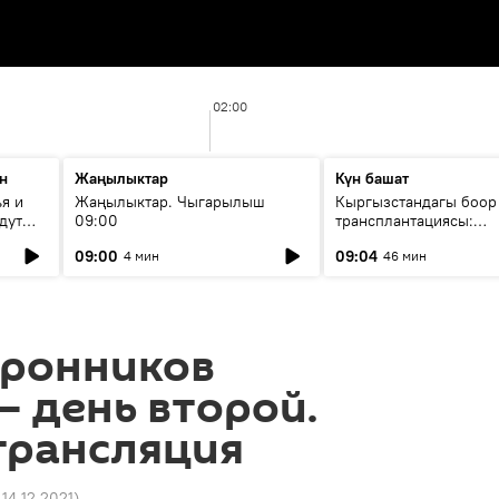
02:00
н
Жаңылыктар
Күн башат
я и
Жаңылыктар. Чыгарылыш
Кыргызстандагы боор
дут
09:00
трансплантациясы:
жетишкендиктер жана
09:00
09:04
4 мин
46 мин
келечеги
оронников
— день второй.
трансляция
 14.12.2021
)