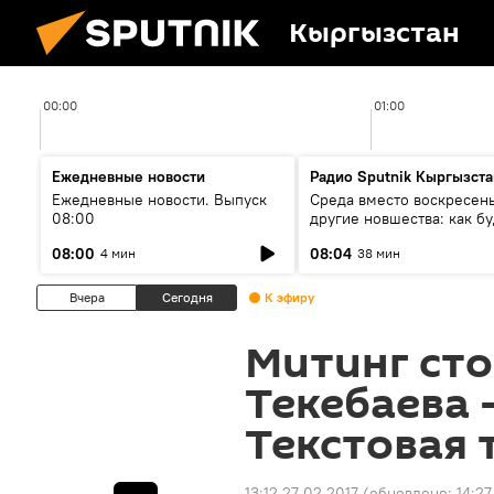
Кыргызстан
00:00
01:00
Ежедневные новости
Радио Sputnik Кыргызста
Ежедневные новости. Выпуск
Среда вместо воскресень
08:00
другие новшества: как бу
проходить выборы в КР?
08:00
08:04
4 мин
38 мин
Вчера
Сегодня
К эфиру
Митинг ст
Текебаева 
Текстовая 
13:12 27.02.2017
(обновлено:
14:27