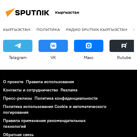
Кыргызстан
КЫРГЫЗСТАН
ПОЛИТИКА
РАДИО SPUTNIK КЫРГЫЗСТАН
Р
Telegram
VK
Макс
Rutube
О проекте
Правила использования
Контакты и сотрудничество
Реклама
Пресс-релизы
Политика конфиденциальности
Политика использования Cookie и автоматического
логирования
Правила применения рекомендательных
технологий
Обратная связь