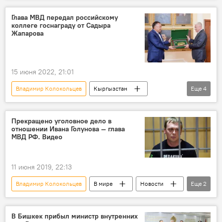
Глава МВД передал российскому
коллеге госнаграду от Садыра
Жапарова
15 июня 2022, 21:01
Владимир Колокольцев
Кыргызстан
Еще
4
Россия
Улан Ниязбеков
обсуждение
награда
Прекращено уголовное дело в
отношении Ивана Голунова — глава
МВД РФ. Видео
11 июня 2019, 22:13
Владимир Колокольцев
В мире
Новости
Еще
2
Россия
МВД
В Бишкек прибыл министр внутренних