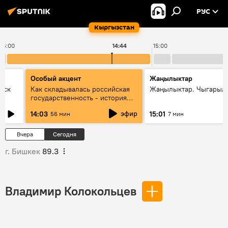
РУС
Кыргызстан
14:00
14:44
15:00
Особый акцент
Жаңылыктар
уск
Как складывалась российская
Жаңылыктар. Чыгарыл
государственность - история
России и геополитика Евразии
эфир
14:03
15:01
56 мин
7 мин
глазами аналитиков
Вчера
Сегодня
г. Бишкек
89.3
Владимир Колокольцев