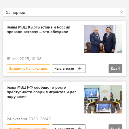
За период
Главы МВД Кыргызстана и России
провели встречу — что обсудили
15 мая 2025, 10:03
Владимир Колокольцев
Кыргызстан
Еще
4
Россия
МВД
встреча
Улан Ниязбеков
Глава МВД РФ сообщил о росте
преступности среди мигрантов и дал
поручения
24 октября 2023, 20:43
Владимир Колокольцев
Кыргызстан
Еще
5