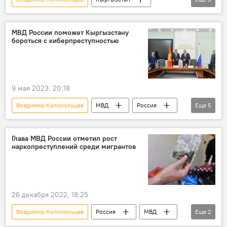
Россия
мигранты
МВД
преступление
фото
МВД России поможет Кыргызстану
бороться с киберпреступностью
9 мая 2023, 20:18
Владимир Колокольцев
МВД
Россия
Еще
5
Кыргызстан
Улан Ниязбеков
соглашение
В мире
милиция
Глава МВД России отметил рост
наркопреступлений среди мигрантов
26 декабря 2022, 18:25
Владимир Колокольцев
Россия
МВД
Еще
2
мигранты
наркотики