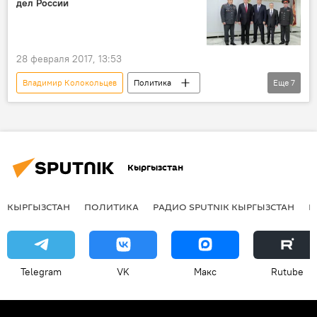
дел России
28 февраля 2017, 13:53
Владимир Колокольцев
Политика
Еще
7
Новости
В мире
Кыргызстан
Россия
Улан Исраилов
Министерство внутренних дел КР
встреча
Кыргызстан
КЫРГЫЗСТАН
ПОЛИТИКА
РАДИО SPUTNIK КЫРГЫЗСТАН
Р
Telegram
VK
Макс
Rutube