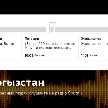
11:00
ти
Тема дня
Жаңылыктар
и. Выпуск
«Более 1200 сёл в зоне риска»:
Жаңылыктар. Чы
МЧС — о климате, ледниках и
системе оповещения
10:08
11:01
49 мин
3 мин
населения
ргызстан
ересных людях слушайте на радио Sputnik