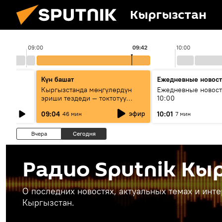
Кыргызстан
09:00
09:42
10:00
Күн башат
Ежедневные новос
лыш
Кыргызстанда мөңгүлөрдүн
Ежедневные новост
эриши тездеди — токтотуу
10:00
мүмкүн эмеспи?
эфир
09:04
10:01
46 мин
7 мин
Вчера
Сегодня
Радио Sputnik Кы
О последних новостях, актуальных темах и инт
Кыргызстан.