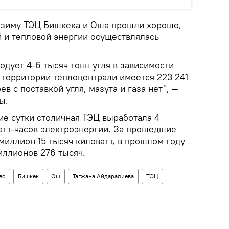
м зиму ТЭЦ Бишкека и Оша прошли хорошо,
й и тепловой энергии осуществлялась
одует 4-6 тысяч тонн угля в зависимости
а территории теплоцентрали имеется 223 241
ев с поставкой угля, мазута и газа нет", —
ы.
ие сутки столичная ТЭЦ выработала 4
ватт-часов электроэнергии. За прошедшие
 миллион 15 тысяч киловатт, в прошлом году
иллионов 276 тысяч.
во
Бишкек
Ош
Тагжана Айдаралиева
ТЭЦ