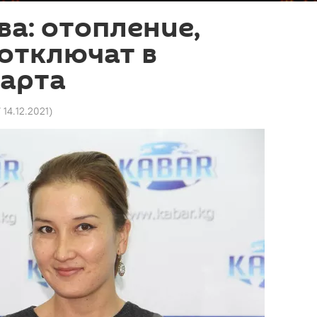
а: отопление,
отключат в
марта
7 14.12.2021
)