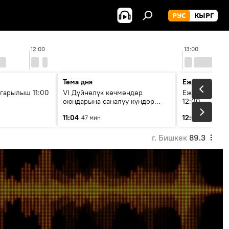
РУС
КЫРГ
12:00
13:00
Тема дня
Ежедневные 
гарылыш 11:00
VI Дүйнөлүк көчмөндөр
Ежедневные н
оюндарына саналуу күндөр
12:00
калды: даярдык иштери кайсы
11:04
12:01
47 мин
3 мин
этапка жетти?
г. Бишкек
89.3