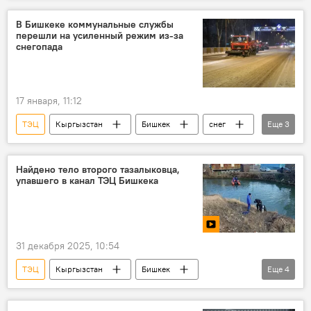
В Бишкеке коммунальные службы
перешли на усиленный режим из-за
снегопада
17 января, 11:12
ТЭЦ
Кыргызстан
Бишкек
снег
Еще
3
расчистка
мэрия
Айбек Джунушалиев
Найдено тело второго тазалыковца,
упавшего в канал ТЭЦ Бишкека
31 декабря 2025, 10:54
ТЭЦ
Кыргызстан
Бишкек
Еще
4
канал
БЧК
МЧС
тело
видео