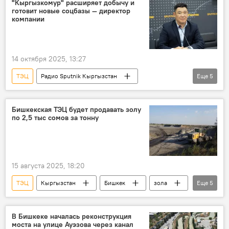
"Кыргызкомур" расширяет добычу и
готовит новые соцбазы — директор
компании
14 октября 2025, 13:27
ТЭЦ
Радио Sputnik Кыргызстан
Еще
5
Кыргызстан
уголь
смог
отопление
ГП "Кыргызкомур"
Бишкекская ТЭЦ будет продавать золу
по 2,5 тыс сомов за тонну
15 августа 2025, 18:20
ТЭЦ
Кыргызстан
Бишкек
зола
Еще
5
продажа
договор
подписание
Мэрия города Бишкек
фото
В Бишкеке началась реконструкция
моста на улице Ауэзова через канал