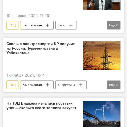
10 февраля 2025, 17:26
ТЭЦ
Кыргызстан
смог
Еще
6
Марлен Маматалиев
Жогорку Кенеш
борьба
воздух
кредит
Сколько электроэнергии КР получит
из России, Туркменистана и
проекты
Узбекистана
1 октября 2024, 11:44
ТЭЦ
Кыргызстан
энергетика
Еще
2
Токтогульское водохранилище
отопительный сезон
На ТЭЦ Бишкека начались поставки
угля — сколько всего топлива закупят