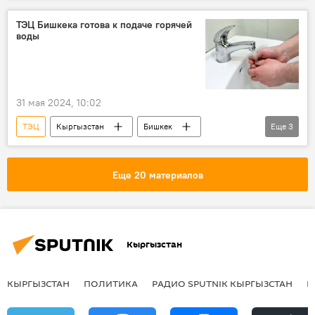
ТЭЦ Бишкека готова к подаче горячей
воды
31 мая 2024, 10:02
ТЭЦ
Кыргызстан
Бишкек
Еще
3
готовность
подача
горячая вода
Еще 20 материалов
Кыргызстан
КЫРГЫЗСТАН
ПОЛИТИКА
РАДИО SPUTNIK КЫРГЫЗСТАН
Р