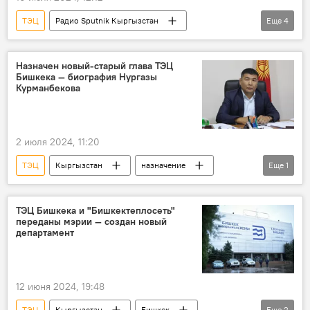
ТЭЦ
Радио Sputnik Кыргызстан
Еще
4
Кыргызстан
Бишкек
мэрия
газ
Назначен новый-старый глава ТЭЦ
Бишкека — биография Нургазы
Курманбекова
2 июля 2024, 11:20
ТЭЦ
Кыргызстан
назначение
Еще
1
Бишкек
ТЭЦ Бишкека и "Бишкектеплосеть"
переданы мэрии — создан новый
департамент
12 июня 2024, 19:48
ТЭЦ
Кыргызстан
Бишкек
Еще
2