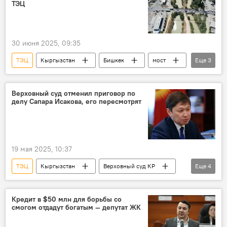
ТЭЦ
30 июня 2025, 09:35
ТЭЦ
Кыргызстан
Бишкек
мост
Еще
3
реконструкция
канал
фото
Верховный суд отменил приговор по
делу Сапара Исакова, его пересмотрят
19 мая 2025, 10:37
ТЭЦ
Кыргызстан
Верховный суд КР
Еще
4
Сапар Исаков
модернизация
приговор
рассмотрение
Кредит в $50 млн для борьбы со
смогом отдадут богатым — депутат ЖК