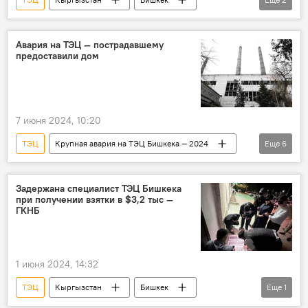
ОАО "Бишкектеплосеть"
Таалайбек Байгазиев
Авария на ТЭЦ — пострадавшему
предоставили дом
7 июня 2024, 10:20
ТЭЦ
Крупная авария на ТЭЦ Бишкека — 2024
Еще
6
Кыргызстан
Бишкек
авария
помощь
пострадавший
дом
Задержана специалист ТЭЦ Бишкека
при получении взятки в $3,2 тыс —
ГКНБ
1 июня 2024, 14:32
ТЭЦ
Кыргызстан
Бишкек
Еще
1
взятка
задержание