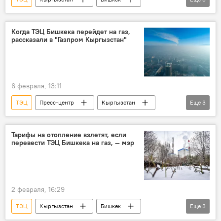
уголь
коррупция
задержание
ГКНБ
Когда ТЭЦ Бишкека перейдет на газ,
рассказали в "Газпром Кыргызстан"
6 февраля, 13:11
ТЭЦ
Пресс-центр
Кыргызстан
Еще
3
Бишкек
газификация
ОсОО "Газпром Кыргызстан"
Тарифы на отопление взлетят, если
перевести ТЭЦ Бишкека на газ, — мэр
2 февраля, 16:29
ТЭЦ
Кыргызстан
Бишкек
Еще
3
тарифы
газ
отопление