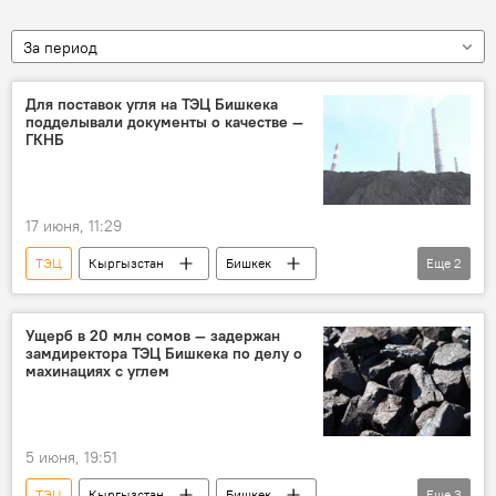
За период
Для поставок угля на ТЭЦ Бишкека
подделывали документы о качестве —
ГКНБ
17 июня, 11:29
ТЭЦ
Кыргызстан
Бишкек
Еще
2
уголь
подделка документов
задержание
Ущерб в 20 млн сомов — задержан
замдиректора ТЭЦ Бишкека по делу о
махинациях с углем
5 июня, 19:51
ТЭЦ
Кыргызстан
Бишкек
Еще
3