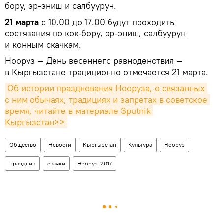
бору, эр-эниш и салбуурун.
21 марта
с 10.00 до 17.00 будут проходить
состязания по кок-бору, эр-эниш, салбуурун
и конным скачкам.
Нооруз — День весеннего равноденствия —
в Кыргызстане традиционно отмечается 21 марта.
Об истории празднования Нооруза, о связанных 
с ним обычаях, традициях и запретах в советское 
время, читайте в материале Sputnik 
Кыргызстан>>
Общество
Новости
Кыргызстан
Культура
Нооруз
праздник
скачки
Нооруз-2017