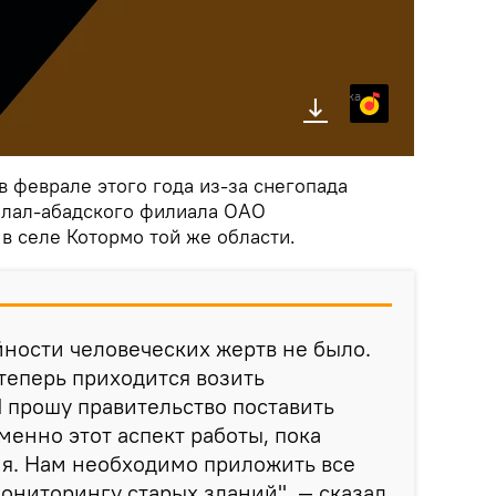
Яндекс.Музыка
в феврале этого года из-за снегопада
алал-абадского филиала ОАО
в селе Котормо той же области.
йности человеческих жертв не было.
теперь приходится возить
 прошу правительство поставить
менно этот аспект работы, пока
ия. Нам необходимо приложить все
ониторингу старых зданий", — сказал