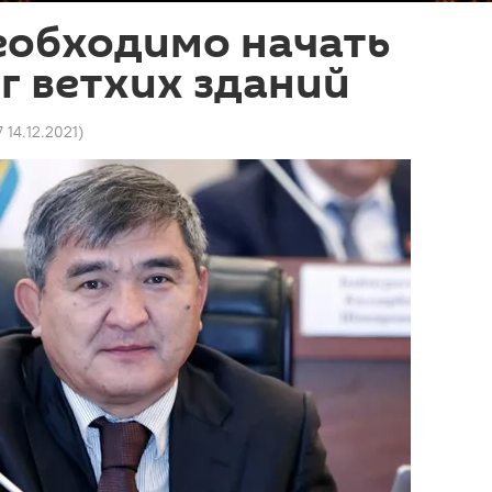
еобходимо начать
г ветхих зданий
7 14.12.2021
)