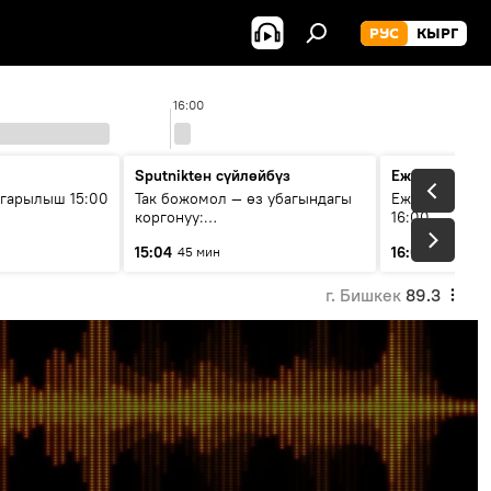
РУС
КЫРГ
16:00
Sputnikteн сүйлөйбүз
Ежедневные 
гарылыш 15:00
Так божомол — өз убагындагы
Ежедневные н
коргонуу:
16:00
гидрометеорологиялык кызмат
15:04
16:01
45 мин
3 мин
кантип өркүндөтүлүүдө
г. Бишкек
89.3