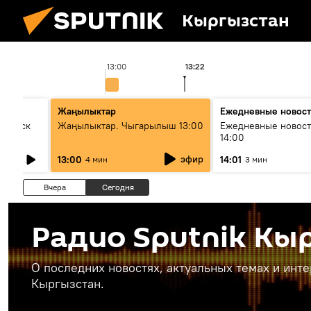
Кыргызстан
13:00
13:22
Жаңылыктар
Ежедневные новос
Выпуск
Жаңылыктар. Чыгарылыш 13:00
Ежедневные новост
14:00
эфир
13:00
14:01
4 мин
3 мин
Вчера
Сегодня
Радио Sputnik Кы
О последних новостях, актуальных темах и инт
Кыргызстан.