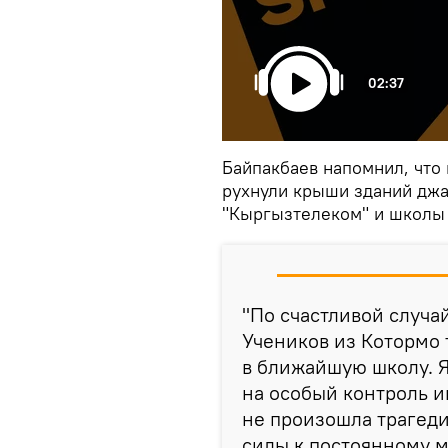
02:37
Байпакбаев напомнил, что 
рухнули крыши зданий дж
"Кыргызтелеком" и школы 
"По счастливой случа
Учеников из Котормо 
в ближайшую школу. Я
на особый контроль и
не произошла трагед
силы к постоянному м