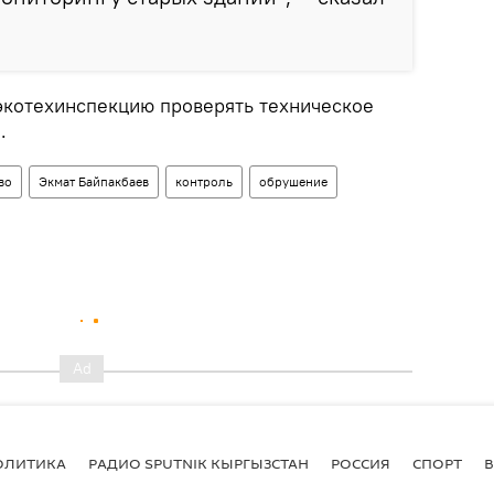
экотехинспекцию проверять техническое
.
во
Экмат Байпакбаев
контроль
обрушение
ОЛИТИКА
РАДИО SPUTNIK КЫРГЫЗСТАН
РОССИЯ
СПОРТ