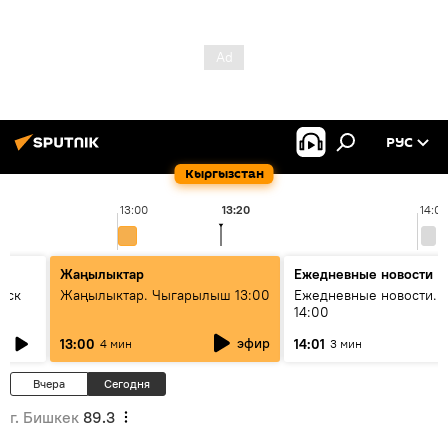
РУС
Кыргызстан
13:00
13:20
14:00
Жаңылыктар
Ежедневные новости
уск
Жаңылыктар. Чыгарылыш 13:00
Ежедневные новости. 
14:00
эфир
13:00
14:01
4 мин
3 мин
Вчера
Сегодня
г. Бишкек
89.3