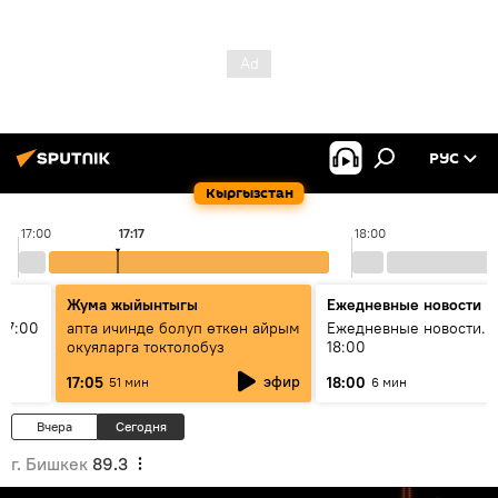
РУС
Кыргызстан
17:00
17:17
18:00
Жума жыйынтыгы
Ежедневные новости
17:00
апта ичинде болуп өткөн айрым
Ежедневные новости. 
окуяларга токтолобуз
18:00
эфир
17:05
18:00
51 мин
6 мин
Вчера
Сегодня
г. Бишкек
89.3