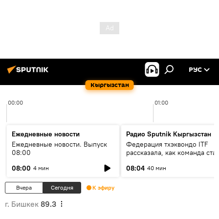
РУС
Кыргызстан
00:00
01:00
Ежедневные новости
Радио Sputnik Кыргызстан
Ежедневные новости. Выпуск
Федерация тхэквондо ITF
08:00
рассказала, как команда ста
жертвой мошенников
08:00
08:04
4 мин
40 мин
Вчера
Сегодня
К эфиру
г. Бишкек
89.3