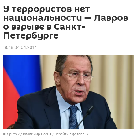
У террористов нет
национальности — Лавров
о взрыве в Санкт-
Петербурге
18:46 04.04.2017
©
Sputnik
/ Владимир Песня
/
Перейти в фотобанк