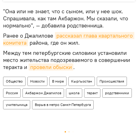
"Она или не знает, что с сыном, или у нее шок.
Спрашивала, как там Акбаржон. Мы сказали, что
нормально", — добавила родственница.
Ранее о Джалилове
рассказал глава квартального 
комитета
района, где он жил.
Между тем петербургские силовики установили
место жительства подозреваемого в совершении
теракта и
провели обыски
.
Общество
Новости
В мире
Кыргызстан
Происшествия
Россия
Акбаржон Джалилов
школа
теракт
родственники
учительница
Взрыв в метро Санкт-Петербурга