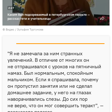
2:27
Каким был подозреваемый в петербургском теракте —
рассказ тети и учительницы
© Видео / Зульфия Тургунова
"Я не замечала за ним странных
увлечений. В отличие от многих он
не отпрашивался с уроков на пятничный
намаз. Был нормальным, спокойным
мальчиком. Если я спрашивала, почему
он пропустил занятия или не сделал
домашнее задание, у него на глазах
наворачивались слезы. До сих пор
не верю, что он мог совершить теракт", —
рассказала педагог.