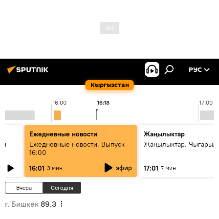
РУС
Кыргызстан
16:00
16:18
17:00
Ежедневные новости
Жаңылыктар
ан
Ежедневные новости. Выпуск
Жаңылыктар. Чыгарыл
16:00
эфир
16:01
17:01
3 мин
7 мин
Вчера
Сегодня
г. Бишкек
89.3