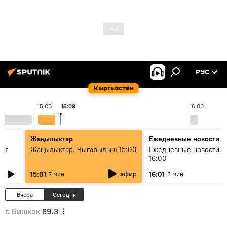
РУС
Кыргызстан
15:00
15:09
16:00
Жаңылыктар
Ежедневные новости
кая
Жаңылыктар. Чыгарылыш 15:00
Ежедневные новости. 
16:00
эфир
15:01
16:01
7 мин
3 мин
Вчера
Сегодня
г. Бишкек
89.3