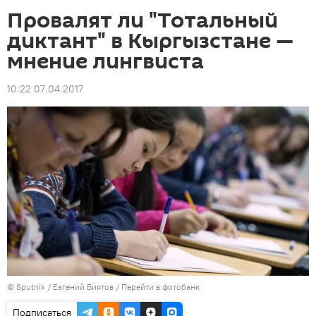
Провалят ли "Тотальный
диктант" в Кыргызстане —
мнение лингвиста
10:22 07.04.2017
©
Sputnik
/ Евгений Биятов
/
Перейти в фотобанк
Подписаться