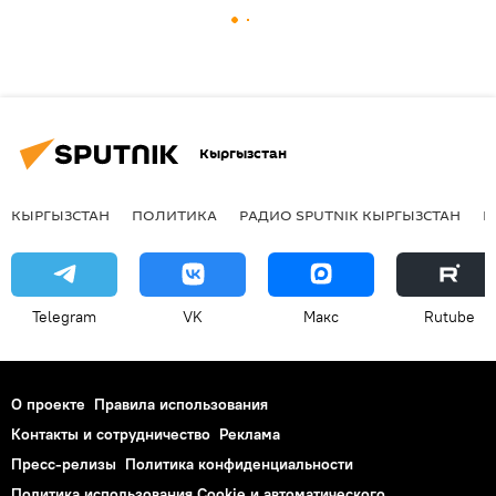
Кыргызстан
КЫРГЫЗСТАН
ПОЛИТИКА
РАДИО SPUTNIK КЫРГЫЗСТАН
Р
Telegram
VK
Макс
Rutube
О проекте
Правила использования
Контакты и сотрудничество
Реклама
Пресс-релизы
Политика конфиденциальности
Политика использования Cookie и автоматического