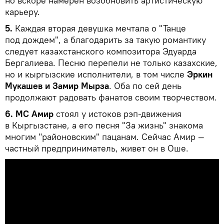
но вскоре намерен возобновить артистическую
карьеру.
5.
Каждая вторая девушка мечтала о "Танце
под дождем", а благодарить за такую романтику
следует казахстанского композитора Эдуарда
Бергалиева. Песню перепели не только казахские,
но и кыргызские исполнители, в том числе
Эркин
Мукашев и Замир Мырза
. Оба по сей день
продолжают радовать фанатов своим творчеством.
6. МС Амир
стоял у истоков рэп-движения
в Кыргызстане, а его песня "За жизнь" знакома
многим "районовским" пацанам. Сейчас Амир —
частный предприниматель, живет он в Оше.