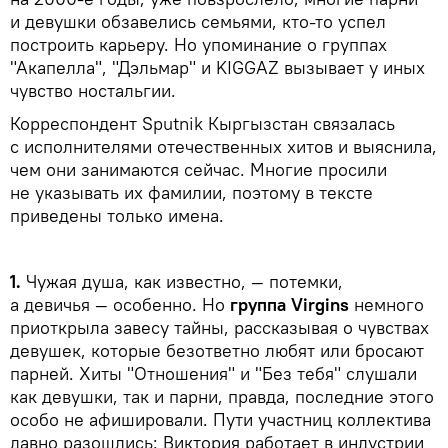
и девушки обзавелись семьями, кто-то успел
построить карьеру. Но упоминание о группах
"Акапелла", "Дэльмар" и KIGGAZ вызывает у иных
чувство ностальгии.
Корреспондент Sputnik Кыргызстан связалась
с исполнителями отечественных хитов и выяснила,
чем они занимаются сейчас. Многие просили
не указывать их фамилии, поэтому в тексте
приведены только имена.
1.
Чужая душа, как известно, — потемки,
а девичья — особенно. Но
группа Virgins
немного
приоткрыла завесу тайны, рассказывая о чувствах
девушек, которые безответно любят или бросают
парней. Хиты "Отношения" и "Без тебя" слушали
как девушки, так и парни, правда, последние этого
особо не афишировали. Пути участниц коллектива
давно разошлись: Виктория работает в индустрии