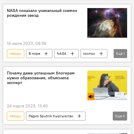
NASA показало уникальный снимок
рождения звезд
14 июля 2023, 08:56
звезды
В мире
NASA
космос
Еще
1
астрономия
Почему даже успешным блогерам
нужно образование, объяснила
эксперт
24 марта 2023, 13:40
звезды
Радио Sputnik Кыргызстан
Еще
4
соцсети
блогер
образование
Кыргызстан