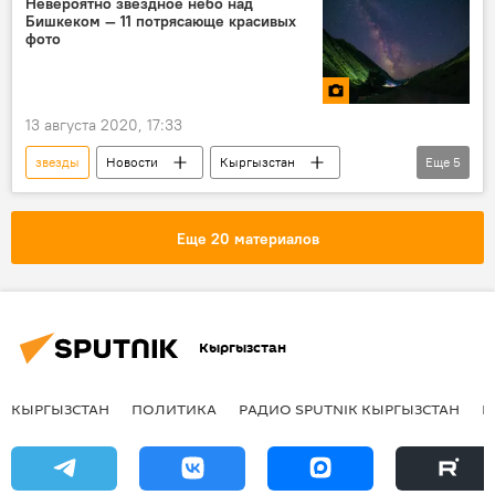
Невероятно звездное небо над
Бишкеком — 11 потрясающе красивых
Россия
фото
13 августа 2020, 17:33
звезды
Новости
Кыргызстан
Еще
5
небо
Бишкек
Общество
фото
Мультимедиа
Еще 20 материалов
Кыргызстан
КЫРГЫЗСТАН
ПОЛИТИКА
РАДИО SPUTNIK КЫРГЫЗСТАН
Р