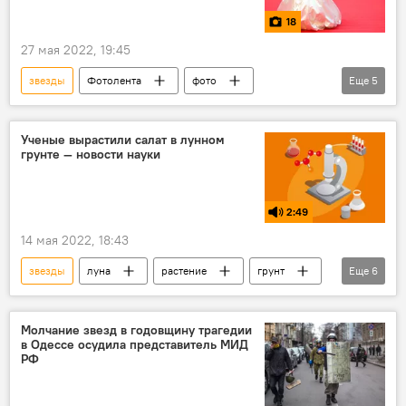
18
27 мая 2022, 19:45
звезды
Фотолента
фото
Еще
5
В мире
Каннский кинофестиваль
фестиваль
Канны
Франция
Ученые вырастили салат в лунном
грунте — новости науки
знаменитости
2:49
14 мая 2022, 18:43
звезды
луна
растение
грунт
Еще
6
салат
исследования
колбаса
сахарный диабет
Молчание звезд в годовщину трагедии
в Одессе осудила представитель МИД
Радио Sputnik Кыргызстан
РФ
Новости науки и новых технологий