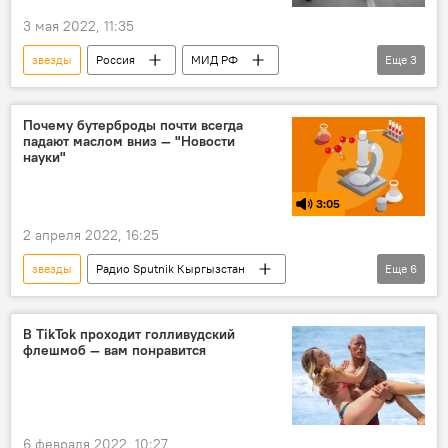
3 мая 2022, 11:35
звезды
Россия
МИД РФ
Еще
3
Мария Захарова
молчание
критика
Почему бутерброды почти всегда
падают маслом вниз — "Новости
науки"
3:05
2 апреля 2022, 16:25
звезды
Радио Sputnik Кыргызстан
Еще
6
наука
техника
Новости
эксперимент
физика
бутерброд
В TikTok проходит голливудский
флешмоб — вам понравится
земля
6 февраля 2022, 10:27