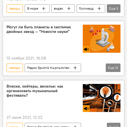
звезды
В мире
видео
Голливуд
Еще
3
TikTok
флешмоб
актер
Могут ли быть планеты в системах
двойных звезд — "Новости науки"
13 ноября 2021, 16:08
звезды
Радио Sputnik Кыргызстан
Еще
10
Новости науки и новых технологий
Общество
Кыргызстан
система
Вписки, хейтеры, веселье: как
организовать музыкальный
планета
мусор
жизнь
фестиваль?
океан
Португалия
работа
27 июня 2021, 12:22
звезды
Радио Sputnik Кыргызстан
Еще
6