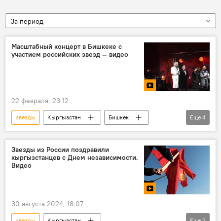
За период
Масштабный концерт в Бишкеке с
участием российских звезд — видео
22 февраля, 23:12
звезды
Кыргызстан
Бишкек
Еще
4
Россия
концерт
Филипп Киркоров
Николай Басков
Звезды из России поздравили
кыргызстанцев с Днем независимости.
Видео
30 августа 2024, 18:07
звезды
Кыргызстан
Еще
2