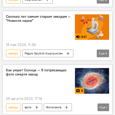
День независимости
Русский дом в Бишкеке
поздравление
Сколько лет самым старым звездам —
"Новости науки"
3:21
18 мая 2024, 11:38
звезды
Радио Sputnik Кыргызстан
Еще
4
В мире
наука
астрономия
Галактика
вселенная
Как умрет Солнце — 9 потрясающих
фото смерти звезд
9
29 августа 2023, 17:18
звезды
фото
Фотолента
Еще
1
космос
Солнце