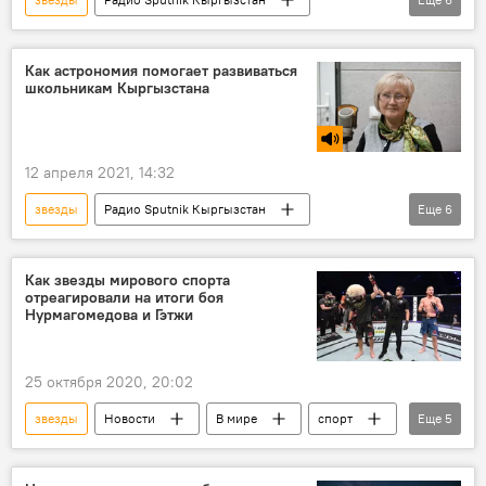
Общество
фестиваль
организация
пандемия
форс-мажор
Как астрономия помогает развиваться
школьникам Кыргызстана
Подкасты РИА Новости
12 апреля 2021, 14:32
звезды
Радио Sputnik Кыргызстан
Еще
6
Общество
Кыргызстан
Утро хорошего дня
космос
Как звезды мирового спорта
отреагировали на итоги боя
астрономия
телескоп
Нурмагомедова и Гэтжи
25 октября 2020, 20:02
звезды
Новости
В мире
спорт
Еще
5
Хабиб Нурмагомедов
бой
реакция
Бой Хабиба Нурмагомедова против Джастина Гэтжи