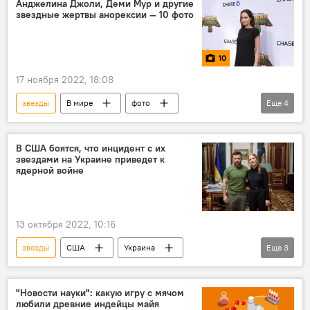
Анджелина Джоли, Деми Мур и другие
звездные жертвы анорексии — 10 фото
10
17 ноября 2022, 18:08
звезды
В мире
фото
Еще
4
Фотолента
Анджелина Джоли
жертвы
анорексия
Деми Мур
В США боятся, что инцидент с их
звездами на Украине приведет к
ядерной войне
13 октября 2022, 10:16
звезды
США
Украина
Еще
3
Политика
Общество
опасность
Спецоперация России по защите Донбасса
"Новости науки": какую игру с мячом
любили древние индейцы майя