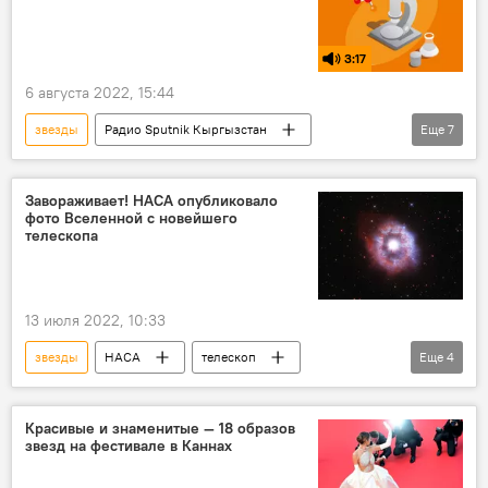
3:17
6 августа 2022, 15:44
звезды
Радио Sputnik Кыргызстан
Еще
7
индейцы
игры
Новости науки и новых технологий
мяч
Завораживает! НАСА опубликовало
фото Вселенной с новейшего
астрономия
планета
Джеймс Уэбб
телескопа
13 июля 2022, 10:33
звезды
НАСА
телескоп
Еще
4
вселенная
Галактика
снимок
фото
Красивые и знаменитые — 18 образов
звезд на фестивале в Каннах