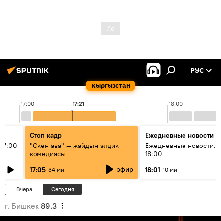
РУС
Кыргызстан
17:00
17:21
18:00
Стоп кадр
Ежедневные новости
17:00
"Окен ава" — жайдын элдик
Ежедневные новости. 
комедиясы
18:00
эфир
17:05
18:01
34 мин
10 мин
Вчера
Сегодня
г. Бишкек
89.3