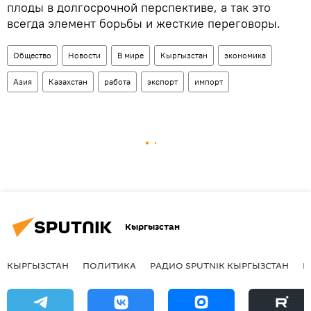
плоды в долгосрочной перспективе, а так это
всегда элемент борьбы и жесткие переговоры.
Общество
Новости
В мире
Кыргызстан
экономика
Азия
Казахстан
работа
экспорт
импорт
Кыргызстан
КЫРГЫЗСТАН
ПОЛИТИКА
РАДИО SPUTNIK КЫРГЫЗСТАН
Р