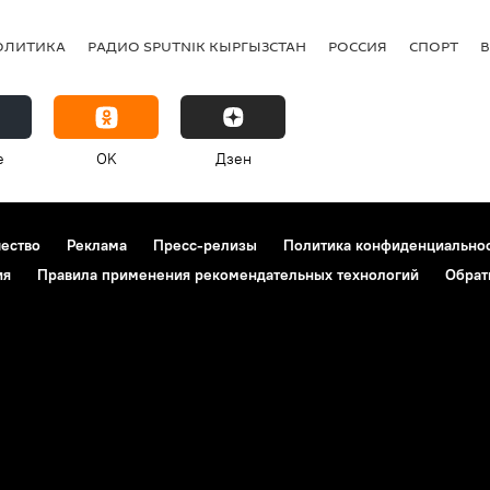
ОЛИТИКА
РАДИО SPUTNIK КЫРГЫЗСТАН
РОССИЯ
СПОРТ
e
OK
Дзен
чество
Реклама
Пресс-релизы
Политика конфиденциально
ия
Правила применения рекомендательных технологий
Обрат