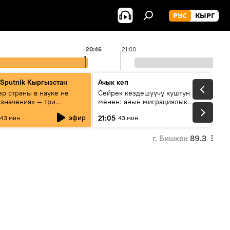
РУС
КЫРГ
20:46
21:00
 Sputnik Кыргызстан
Ачык кеп
р страны в науке не
Сейрек кездешүүчү куштун изи
 значения» — три
менен: анын миграциялык
та о сотрудничестве
жолу эмнеден кабар берет?
эфир
21:05
43 мин
43 мин
и и Кыргызстана в
овании и исследованиях
г. Бишкек
89.3