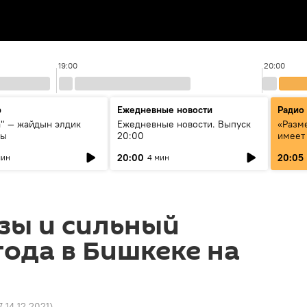
19:00
20:00
р
Ежедневные новости
Радио
а" — жайдын элдик
Ежедневные новости. Выпуск
«Разме
сы
20:00
имеет
экспер
20:00
20:05
мин
4 мин
Росси
образ
зы и сильный
года в Бишкеке на
7 14.12.2021
)