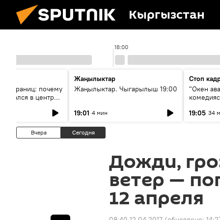
Кыргызстан
18:00
Жаңылыктар
Стоп кад
без границ: почему
Жаңылыктар. Чыгарылыш 19:00
"Окен ав
оказался в центре
комедия
знеса
19:01
19:05
4 мин
34 
Вчера
Сегодня
Дожди, гро
ветер — по
12 апреля
08:40 12.04.2017
(обновлено:
14:2