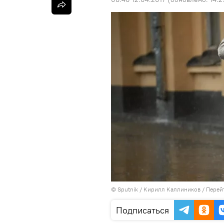
©
Sputnik
/ Кирилл Каллиников
/
Перей
Подписаться