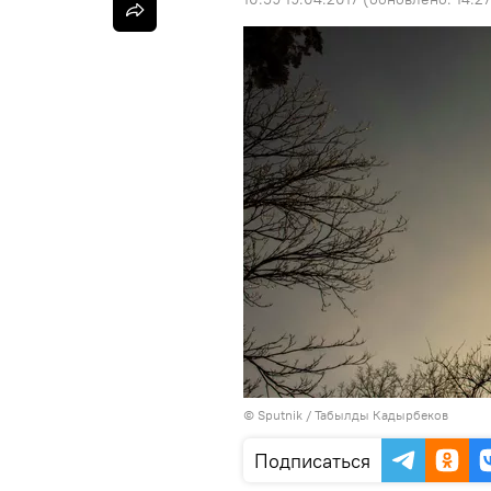
©
Sputnik / Табылды Кадырбеков
Подписаться