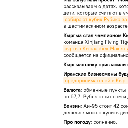
рассказываем о детях, кот
дети, которые считают в у
собирают кубик Рубика за
в шестимесячном возрасте
Кыргыз стал чемпионом Ки
команда Xinjiang Flying Ti
кыргыз Кыраанбек Макен 
сообщается на официально
Кыргызстанку пригласили
Иранские бизнесмены буду
предпринимателей в Кырг
Валюта:
обменные пункты п
по 67,7. Рубль стоит сом и
Бензин:
Аи-95 стоит 42 сом
дешевле можно купить диз
Про погоду:
солнечно.