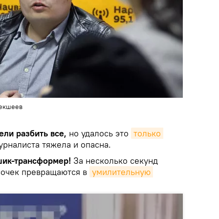
Жекшеев
ели разбить все,
но удалось это
только 
урналиста тяжела и опасна.
шик-трансформер!
За несколько секунд
сочек превращаются в
умилительную 