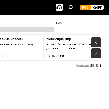
РУС
КЫРГ
19:00
евные новости
Меняющие мир
евные новости. Выпуск
Аскар Салымбеков: «Человек
должен постоянно
совершенствоваться»
18:06
 мин
54 мин
г. Бишкек
89.3