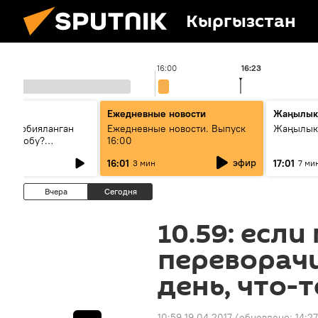
Кыргызстан
16:00
16:23
Ежедневные новости
Жаңылык
н тарбияланган
Ежедневные новости. Выпуск
Жаңылыкт
й болобу?
16:00
жашоосунда
эфир
16:01
17:01
3 мин
7 ми
орду
Вчера
Сегодня
10.59: есл
переворач
день, что-
10:59 19.04.2017
(обновлено:
14:27