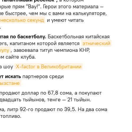
орые прям "Вау!". Герои этого материала —
ме быстрее, чем мы с вами на калькуляторе,
 несколько секунд
и умеют читать
.
тая по баскетболу.
Баскетбольная китайская
gers, капитаном которой является
этнический 
уулу
, завоевала титул чемпиона КНР,
м сайте клуба.
в шоу
X-faсtor в Великобритании
т искать
партнеров среди
ызстане
родают доллар по 67,8 сома, а покупают
 двадцать тыйынов, тенге — 21 тыйын.
а, литр 92-го продают по 39,5. На два сома
топливо.