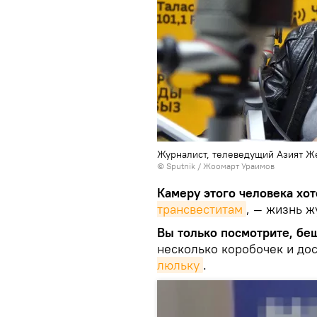
Журналист, телеведущий Азият 
©
Sputnik
/ Жоомарт Ураимов
Камеру этого человека хот
трансвеститам
, — жизнь ж
Вы только посмотрите, бе
несколько коробочек и до
люльку
.