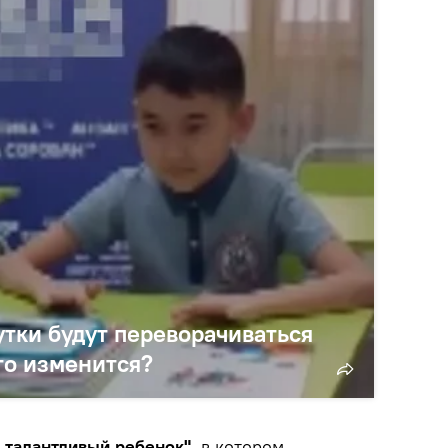
утки будут переворачиваться
то изменится?
 талантливый ребенок",
в котором