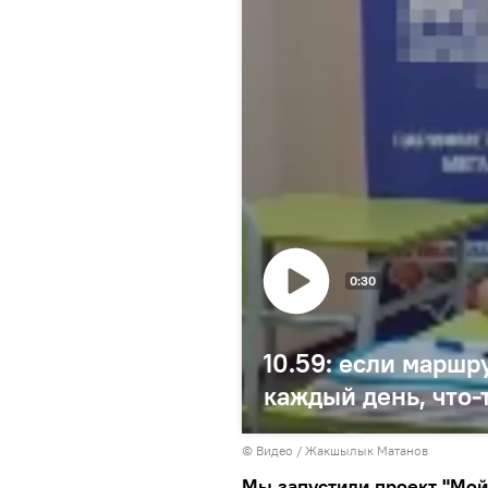
0:30
10.59: если маршр
каждый день, что-
© Видео / Жакшылык Матанов
Мы запустили проект "Мой