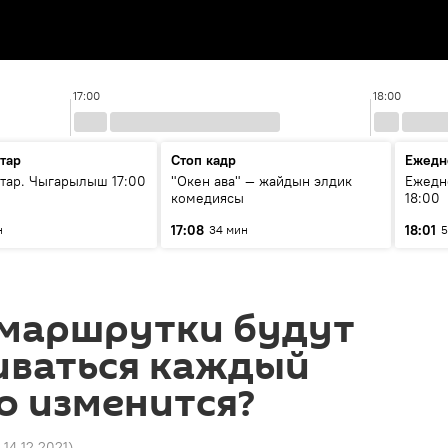
17:00
18:00
тар
Стоп кадр
Ежедн
ар. Чыгарылыш 17:00
"Окен ава" — жайдын элдик
Ежедн
комедиясы
18:00
17:08
18:01
н
34 мин
5
и маршрутки будут
иваться каждый
то изменится?
 14.12.2021
)