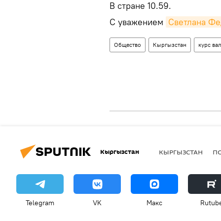
В стране 10.59.
С уважением
Светлана Фе
Общество
Кыргызстан
курс ва
Кыргызстан
КЫРГЫЗСТАН
П
Telegram
VK
Макс
Rutub