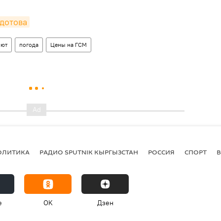
дотова
лют
погода
Цены на ГСМ
ОЛИТИКА
РАДИО SPUTNIK КЫРГЫЗСТАН
РОССИЯ
СПОРТ
e
OK
Дзен