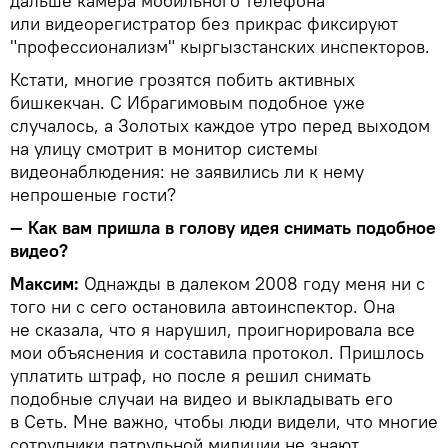
дальше камера мобильного телефона
или видеорегистратор без прикрас фиксируют
"профессионализм" кыргызстанских инспекторов.
Кстати, многие грозятся побить активных
бишкекчан. С Ибрагимовым подобное уже
случалось, а Золотых каждое утро перед выходом
на улицу смотрит в монитор системы
видеонаблюдения: не заявились ли к нему
непрошеные гости?
— Как вам пришла в голову идея снимать подобное
видео?
Максим:
Однажды в далеком 2008 году меня ни с
того ни с сего остановила автоинспектор. Она
не сказала, что я нарушил, проигнорировала все
мои объяснения и составила протокол. Пришлось
уплатить штраф, но после я решил снимать
подобные случаи на видео и выкладывать его
в Сеть. Мне важно, чтобы люди видели, что многие
сотрудники патрульной милиции не знают