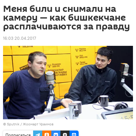
Меня били и снимали на
камеру — как бишкекчане
расплачиваются за правду
16:03 20.04.2017
©
Sputnik
/ Жоомарт Ураимов
Подписаться