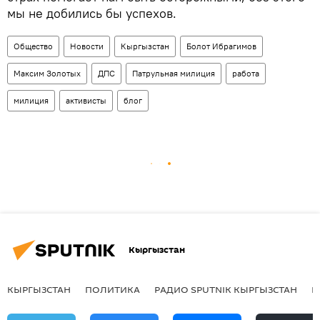
мы не добились бы успехов.
Общество
Новости
Кыргызстан
Болот Ибрагимов
Максим Золотых
ДПС
Патрульная милиция
работа
милиция
активисты
блог
Кыргызстан
КЫРГЫЗСТАН
ПОЛИТИКА
РАДИО SPUTNIK КЫРГЫЗСТАН
Р