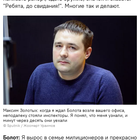
"Ребята, до свидания!". Многие так и делают.
Максим Золотых: когда я ждал Болота возле вашего офиса,
неподалеку стояли инспекторы. Я понял, что меня узнали, и
минут через десять они уехали
©
Sputnik
/ Жоомарт Ураимов
Болот:
Я вырос в семье милиционеров и прекрасно