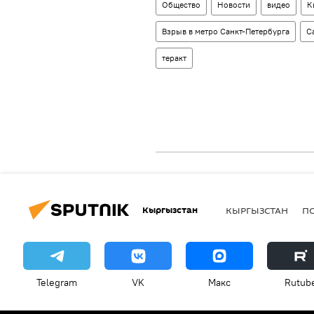
Общество
Новости
видео
К
Взрыв в метро Санкт-Петербурга
С
теракт
Кыргызстан
КЫРГЫЗСТАН
П
Telegram
VK
Макс
Rutub