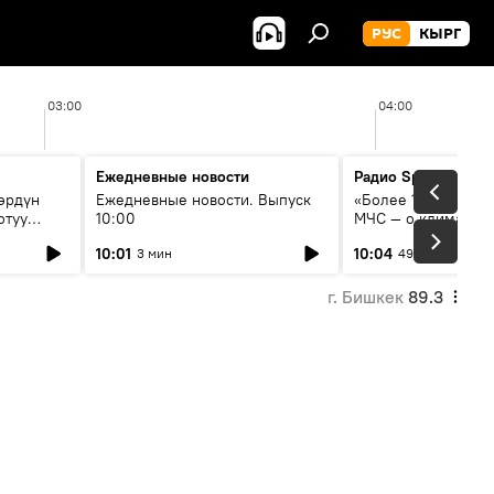
РУС
КЫРГ
03:00
04:00
Ежедневные новости
Радио Sputnik Кыр
өрдүн
Ежедневные новости. Выпуск
«Более 1200 сёл в 
отуу
10:00
МЧС — о климате, 
системе оповещен
10:01
10:04
3 мин
49 мин
населения
г. Бишкек
89.3