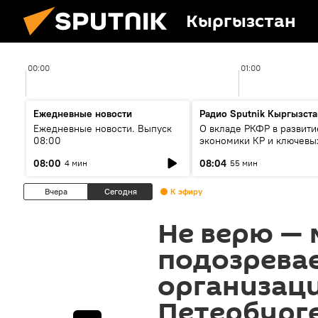
Кыргызстан
00:00
01:00
Ежедневные новости
Радио Sputnik Кыргызста
Ежедневные новости. Выпуск
О вкладе РКФР в развити
08:00
экономики КР и ключевы
секторах до 2030 года
08:00
08:04
4 мин
55 мин
Вчера
Сегодня
К эфиру
Не верю — 
подозрева
организаци
Петербург