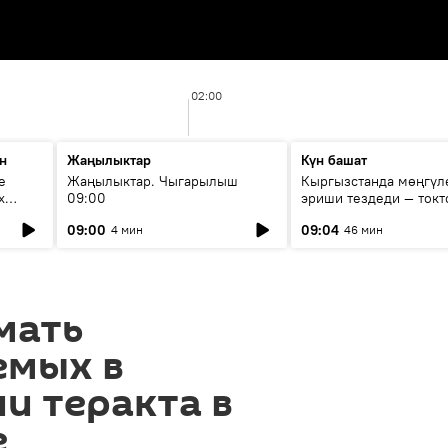
02:00
н
Жаңылыктар
Күн башат
е
Жаңылыктар. Чыгарылыш
Кыргызстанда мөңгүл
х
09:00
эриши тездеди — токт
мүмкүн эмеспи?
09:00
09:04
4 мин
46 мин
мать
емых в
и теракта в
е