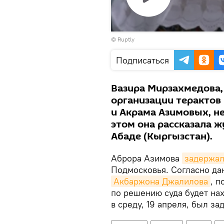
Воспроизвести
©
Ruptly
видео
Подписаться
Вазира Мирзахмедова,
организации терактов
и Акрама Азимовых, не
этом она рассказала ж
Абаде (Кыргызстан).
Аброра Азимова
задержа
Подмосковья. Согласно да
Акбаржона Джалилова
, п
по решению суда будет нах
в среду, 19 апреля, был з