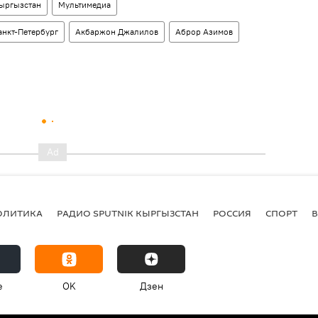
ыргызстан
Мультимедиа
анкт-Петербург
Акбаржон Джалилов
Аброр Азимов
ОЛИТИКА
РАДИО SPUTNIK КЫРГЫЗСТАН
РОССИЯ
СПОРТ
e
OK
Дзен