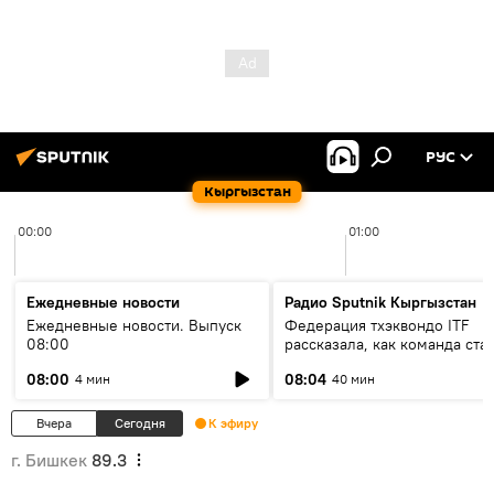
РУС
Кыргызстан
00:00
01:00
Ежедневные новости
Радио Sputnik Кыргызстан
Ежедневные новости. Выпуск
Федерация тхэквондо ITF
08:00
рассказала, как команда ста
жертвой мошенников
08:00
08:04
4 мин
40 мин
Вчера
Сегодня
К эфиру
г. Бишкек
89.3