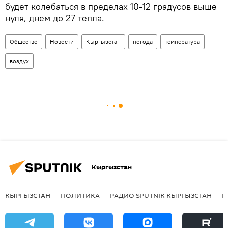
будет колебаться в пределах 10-12 градусов выше
нуля, днем до 27 тепла.
Общество
Новости
Кыргызстан
погода
температура
воздух
Кыргызстан
КЫРГЫЗСТАН
ПОЛИТИКА
РАДИО SPUTNIK КЫРГЫЗСТАН
Р