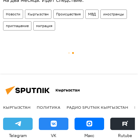
Новости
Кыргызстан
Происшествия
МВД
иностранцы
приглашение
миграция
Кыргызстан
КЫРГЫЗСТАН
ПОЛИТИКА
РАДИО SPUTNIK КЫРГЫЗСТАН
Р
Telegram
VK
Макс
Rutube