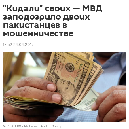
"Кидали" своих — МВД
заподозрило двоих
пакистанцев в
мошенничестве
17:52 24.04.2017
©
REUTERS
/ Mohamed Abd El Ghany